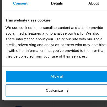
Consent
Details
About
EAN-code
8713159281382
Kleur
Wit
This website uses cookies
We use cookies to personalise content and ads, to provide
Afmeting
33 x 1,5 cm
social media features and to analyse our traffic. We also
Breedte
1.5 cm
share information about your use of our site with our social
media, advertising and analytics partners who may combine
Lengte
33 cm
it with other information that you’ve provided to them or that
they’ve collected from your use of their services.
Gerelateerde producten
Allow all
Customize