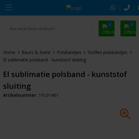
0
0
Ga naar Promosnoepje.nl
Parker
Kantoorartikelen
Oranje artikelen
Home
Beurs & Event
Polsbandjes
Stoffen polsbandjes
Alle promosnoepje
Thule
Drinkwaren
Zomer
El sublimatie polsband - kunststof sluiting
Moleskine
Kleding & Textiel
Pasen
El sublimatie polsband - kunststof
sluiting
Alle merken
Tassen & Reizen
Kerst
Artikelnummer:
1PL01401
Elektronica & Gadgets
Eindejaarsgeschenken
Alle geefmomenten
Beurs & Event
Sleutelhangers & Tools