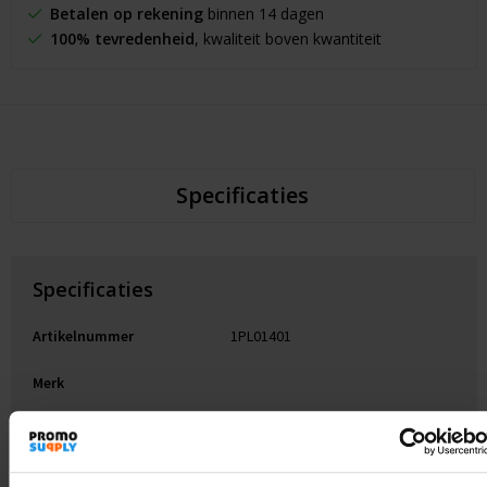
Betalen op rekening
binnen 14 dagen
100% tevredenheid
, kwaliteit boven kwantiteit
Specificaties
Specificaties
Artikelnummer
1PL01401
Merk
Gewicht
3 g
Materiaal
Satin van Polyester