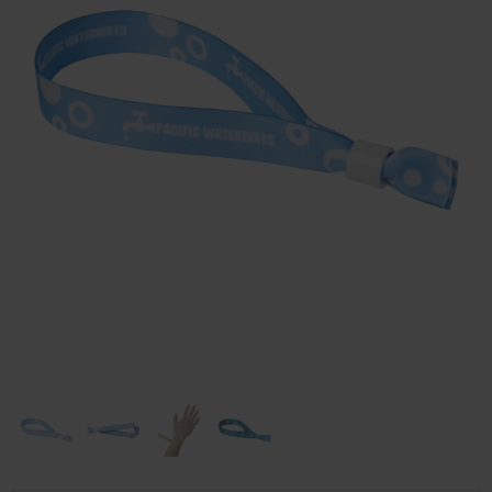
Huis & Lifestyle
Outdoor & Vrije Tijd
Auto & Veiligheid
Gezondheid & Verzorging
Paraplu's
Cadeaubonnen