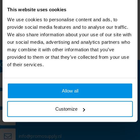
This website uses cookies
Meld je aan voor onze nieuwsbrief
We use cookies to personalise content and ads, to
Schrijf je in voor onze nieuwsbrief en mis nooit meer één van
provide social media features and to analyse our traffic.
onze leuke aanbiedingen of updates.
We also share information about your use of our site with
our social media, advertising and analytics partners who
may combine it with other information that you’ve
provided to them or that they’ve collected from your use
Contact
of their services.
Verlengde Kerkweg 9
2981 GE Ridderkerk
Allow all
+31 (0)10 200 60 60
Customize
Chat met een specialist
info@promosupply.nl