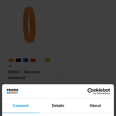
Huis & Lifestyle
Outdoor & Vrije Tijd
Auto & Veiligheid
Gezondheid & Verzorging
Paraplu's
Cadeaubonnen
EVENT - Siliconen
armband
Al vanaf
€ 0,17
4 werkdag(en)
Consent
Details
About