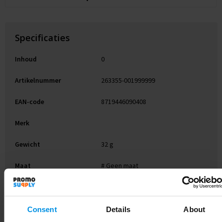
Specificaties
Inhoud
0
Artikelnummer
263355-001999999
EAN-code
8719446090408
Merk
Gewicht
32 g
Maat
# Geen maat
Materiaal
rPET
Kleur
zwart
Consent
Details
About