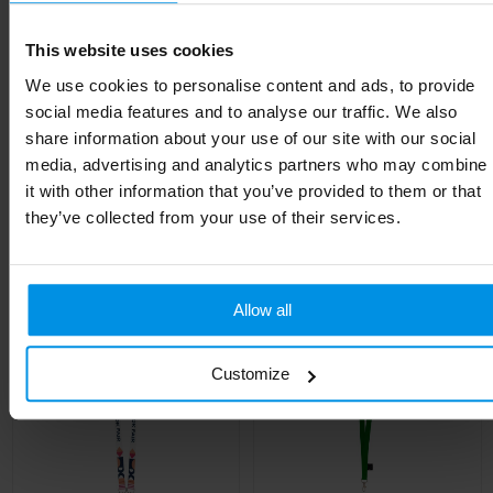
Soort
Standaard uitvoering
This website uses cookies
Breedte
0.6 cm
We use cookies to personalise content and ads, to provide
Lengte
50 cm
social media features and to analyse our traffic. We also
share information about your use of our site with our social
media, advertising and analytics partners who may combine
it with other information that you’ve provided to them or that
they’ve collected from your use of their services.
Gerelateerde producten
Allow all
Customize