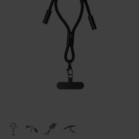
Huis & Lifestyle
Outdoor & Vrije Tijd
Auto & Veiligheid
Gezondheid & Verzorging
Paraplu's
Cadeaubonnen