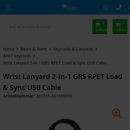
0
0
Ga naar Promosnoepje.nl
Parker
Kantoorartikelen
Oranje artikelen
Home
Beurs & Event
Keycords & Lanyards
Alle promosnoepje
Thule
Drinkwaren
Zomer
RPET keycords
Wrist Lanyard 2-in-1 GRS RPET Load & Sync USB Cable
Moleskine
Kleding & Textiel
Pasen
Wrist Lanyard 2-in-1 GRS RPET Load
Alle merken
Tassen & Reizen
Kerst
& Sync USB Cable
Elektronica & Gadgets
Eindejaarsgeschenken
Artikelnummer:
263355-001999999
Alle geefmomenten
Beurs & Event
Sleutelhangers & Tools