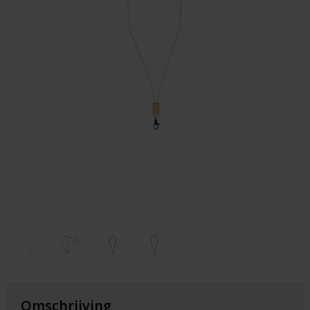
Huis & Lifestyle
Outdoor & Vrije Tijd
Auto & Veiligheid
Gezondheid & Verzorging
Paraplu's
Cadeaubonnen
Omschrijving