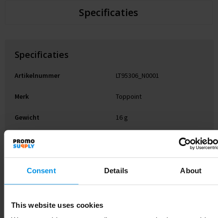
Specificaties
Specificaties
Artikelnummer
LT95306_N0001
Merk
Toppoint
Gewicht
16 g
Materiaal
R-PET
Kleur
Wit
Consent
Details
About
Breedte
0.5 cm
Lengte
45 cm
This website uses cookies