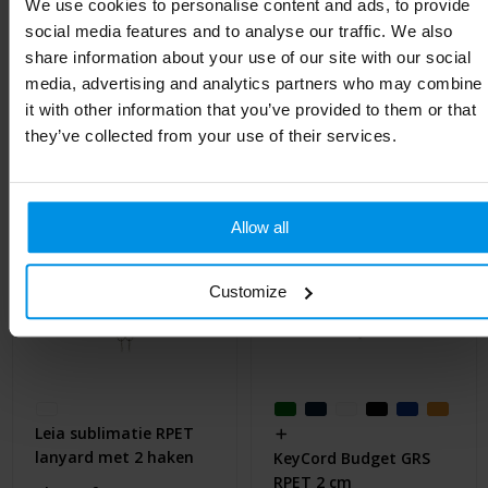
We use cookies to personalise content and ads, to provide
social media features and to analyse our traffic. We also
share information about your use of our site with our social
Gerelateerde producten
media, advertising and analytics partners who may combine
it with other information that you’ve provided to them or that
they’ve collected from your use of their services.
Allow all
Customize
Leia sublimatie RPET
lanyard met 2 haken
KeyCord Budget GRS
RPET 2 cm