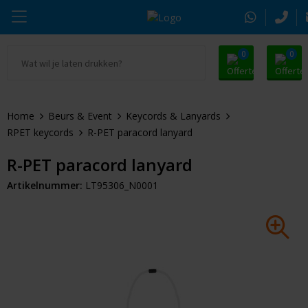
0
0
Ga naar Promosnoepje.nl
Parker
Kantoorartikelen
Oranje artikelen
Home
Beurs & Event
Keycords & Lanyards
Alle promosnoepje
Thule
Drinkwaren
Zomer
RPET keycords
R-PET paracord lanyard
Moleskine
Kleding & Textiel
Pasen
R-PET paracord lanyard
Artikelnummer:
LT95306_N0001
Alle merken
Tassen & Reizen
Kerst
Elektronica & Gadgets
Eindejaarsgeschenken
Alle geefmomenten
Beurs & Event
Sleutelhangers & Tools