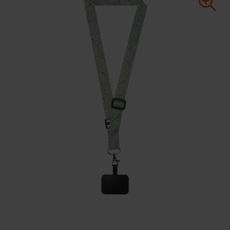
Huis & Lifestyle
Outdoor & Vrije Tijd
Auto & Veiligheid
Gezondheid & Verzorging
Paraplu's
Cadeaubonnen