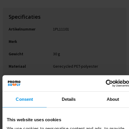
Specificaties
Artikelnummer
1PL11101
Merk
Gewicht
30 g
Materiaal
Gerecycled PET-polyester
EAN-code
8713159773801
Kleur
Zwart/Wit
Consent
Details
About
Breedte
25 cm
Lengte
143.5 cm
This website uses cookies
We use cookies to personalise content and ads, to provide