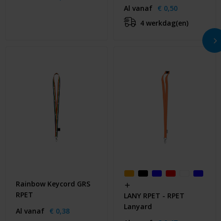
Al vanaf
€ 0,50
4 werkdag(en)
Rainbow Keycord GRS
RPET
LANY RPET - RPET
Lanyard
Al vanaf
€ 0,38