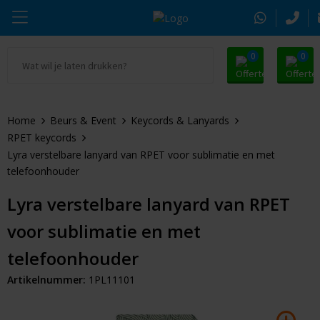
0
0
Ga naar Promosnoepje.nl
Parker
Kantoorartikelen
Oranje artikelen
Home
Beurs & Event
Keycords & Lanyards
Alle promosnoepje
Thule
Drinkwaren
Zomer
RPET keycords
Lyra verstelbare lanyard van RPET voor sublimatie en met
Moleskine
Kleding & Textiel
Pasen
telefoonhouder
Alle merken
Tassen & Reizen
Kerst
Lyra verstelbare lanyard van RPET
voor sublimatie en met
Elektronica & Gadgets
Eindejaarsgeschenken
telefoonhouder
Alle geefmomenten
Beurs & Event
Artikelnummer:
1PL11101
Sleutelhangers & Tools