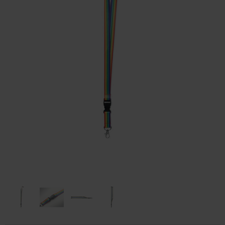
Huis & Lifestyle
Outdoor & Vrije Tijd
Auto & Veiligheid
Gezondheid & Verzorging
Paraplu's
Cadeaubonnen