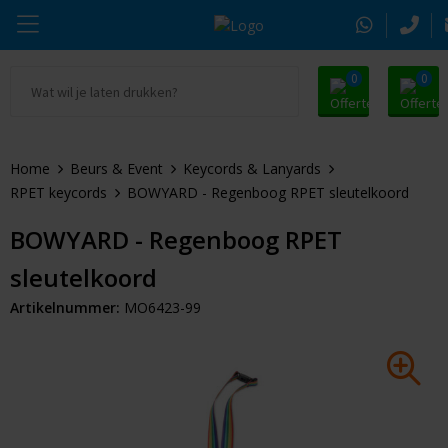
0
0
Ga naar Promosnoepje.nl
Parker
Kantoorartikelen
Oranje artikelen
Home
Beurs & Event
Keycords & Lanyards
Alle promosnoepje
Thule
Drinkwaren
Zomer
RPET keycords
BOWYARD - Regenboog RPET sleutelkoord
Moleskine
Kleding & Textiel
Pasen
BOWYARD - Regenboog RPET
sleutelkoord
Alle merken
Tassen & Reizen
Kerst
Artikelnummer:
MO6423-99
Elektronica & Gadgets
Eindejaarsgeschenken
Alle geefmomenten
Beurs & Event
Sleutelhangers & Tools