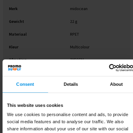
Merk
midocean
Gewicht
22 g
Materiaal
RPET
Kleur
Multicolour
Afmeting
2X56CM
Breedte
56 cm
Consent
Details
About
Lengte
2 cm
This website uses cookies
Gerelateerde producten
We use cookies to personalise content and ads, to provide
social media features and to analyse our traffic. We also
share information about your use of our site with our social