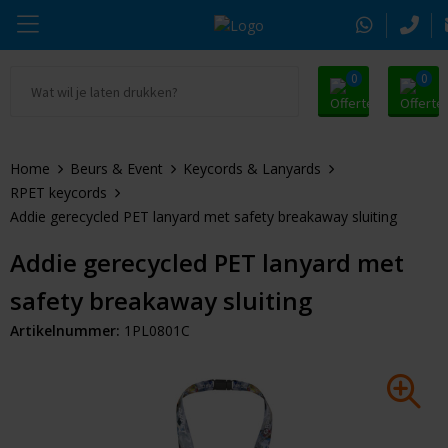
0
0
Ga naar Promosnoepje.nl
Parker
Kantoorartikelen
Oranje artikelen
Home
Beurs & Event
Keycords & Lanyards
Alle promosnoepje
Thule
Drinkwaren
Zomer
RPET keycords
Addie gerecycled PET lanyard met safety breakaway sluiting
Moleskine
Kleding & Textiel
Pasen
Addie gerecycled PET lanyard met
Alle merken
Tassen & Reizen
Kerst
safety breakaway sluiting
Elektronica & Gadgets
Eindejaarsgeschenken
Artikelnummer:
1PL0801C
Alle geefmomenten
Beurs & Event
Sleutelhangers & Tools