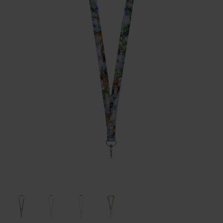
Huis & Lifestyle
Outdoor & Vrije Tijd
Auto & Veiligheid
Gezondheid & Verzorging
Paraplu's
Cadeaubonnen