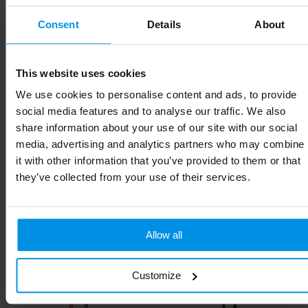
Materiaal
Gerecycled PET-polyester
Consent
Details
About
EAN-code
8713159548560
Kleur
Zwart/Wit
This website uses cookies
Soort
10mm
We use cookies to personalise content and ads, to provide
social media features and to analyse our traffic. We also
Breedte
1 cm
share information about your use of our site with our social
media, advertising and analytics partners who may combine
Lengte
93 cm
it with other information that you’ve provided to them or that
they’ve collected from your use of their services.
Gerelateerde producten
Allow all
Customize