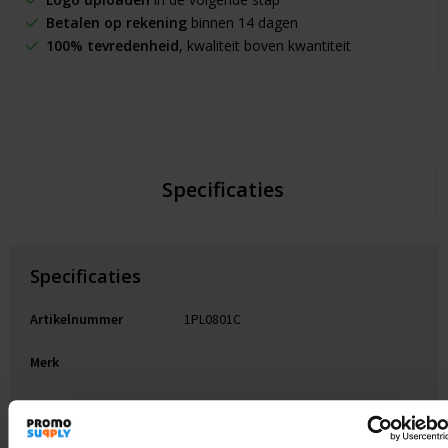
Betalen op rekening
binnen 14 dagen
100% tevredenheid
, kwaliteit boven kwantiteit
Specificaties
Specificaties
Artikelnummer
1PL0801C
Merk
Gewicht
9 g