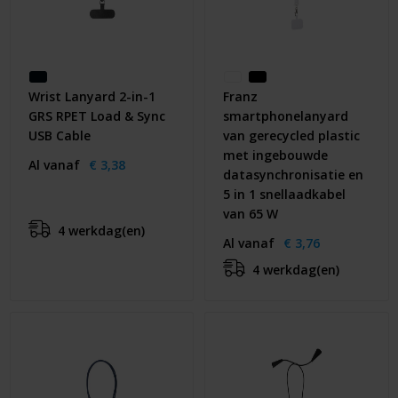
Wrist Lanyard 2-in-1
Franz
GRS RPET Load & Sync
smartphonelanyard
USB Cable
van gerecycled plastic
met ingebouwde
Al vanaf
€ 3,38
datasynchronisatie en
5 in 1 snellaadkabel
van 65 W
4 werkdag(en)
Al vanaf
€ 3,76
4 werkdag(en)