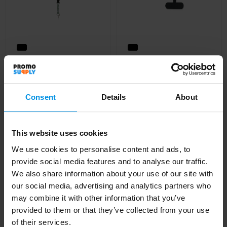
Balta gerecycled PET
NONETTE WRIST -
lanyard met safety
Telefoon polskoord
breakaway sluiting en
RPET
gesp
Al vanaf
€ 0,86
Consent
Details
About
Al vanaf
€ 0,74
4 werkdag(en)
This website uses cookies
We use cookies to personalise content and ads, to
provide social media features and to analyse our traffic.
We also share information about your use of our site with
our social media, advertising and analytics partners who
may combine it with other information that you’ve
provided to them or that they’ve collected from your use
of their services.