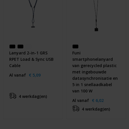
Lanyard 2-in-1 GRS
Funi
RPET Load & Sync USB
smartphonelanyard
Cable
van gerecycled plastic
met ingebouwde
Al vanaf
€ 5,09
datasynchronisatie en
5 in 1 snellaadkabel
van 100 W
4 werkdag(en)
Al vanaf
€ 6,02
4 werkdag(en)