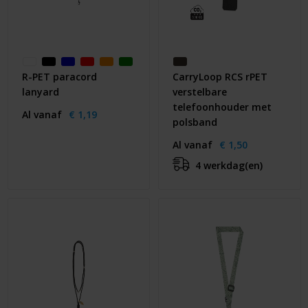
R-PET paracord
CarryLoop RCS rPET
lanyard
verstelbare
telefoonhouder met
Al vanaf
€ 1,19
polsband
Al vanaf
€ 1,50
4 werkdag(en)