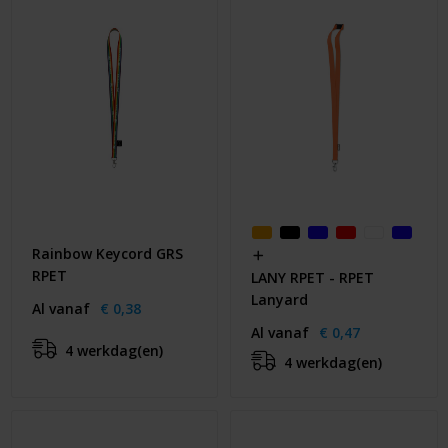
Huis & Lifestyle
Outdoor & Vrije Tijd
Auto & Veiligheid
Gezondheid & Verzorging
Paraplu's
Rainbow Keycord GRS
Cadeaubonnen
RPET
LANY RPET - RPET
Lanyard
Al vanaf
€ 0,38
Al vanaf
€ 0,47
4 werkdag(en)
4 werkdag(en)