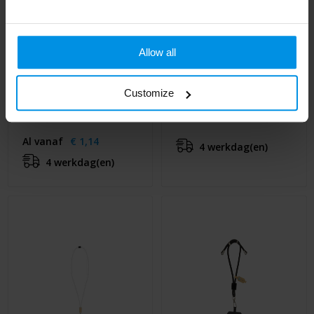
Allow all
Vega verstelbaar
NONETTE - RPET
smartphone lanyard
telefoonhouder
Customize
van gerecycled
Al vanaf
€ 1,19
materiaal
Al vanaf
€ 1,14
4 werkdag(en)
4 werkdag(en)