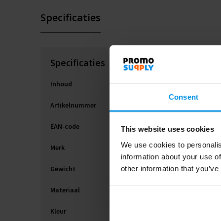
Specificaties
Specificaties
Inhoud
Consent
Artikelnummer
EAN-code
This website uses cookies
We use cookies to personalis
Merk
information about your use of
other information that you’ve
Gewicht
Materiaal
Kleur