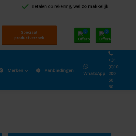
Betalen op rekening, 
wel zo makkelijk
0
0
Speciaal
productverzoek
+31
(0)10
Merken
Aanbiedingen
WhatsApp
200
60
60