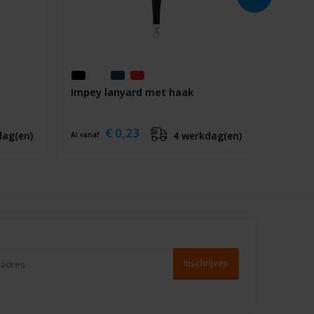
Impey lanyard met haak
€ 0,23
dag(en)
4 werkdag(en)
Al vanaf