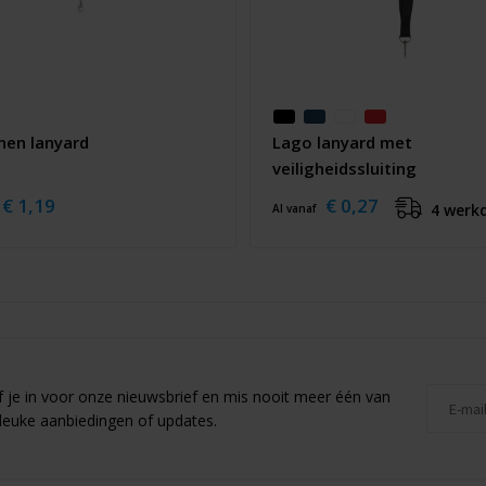
nen lanyard
Lago lanyard met
veiligheidssluiting
€ 1,19
€ 0,27
4 werk
Al vanaf
jf je in voor onze nieuwsbrief en mis nooit meer één van
leuke aanbiedingen of updates.