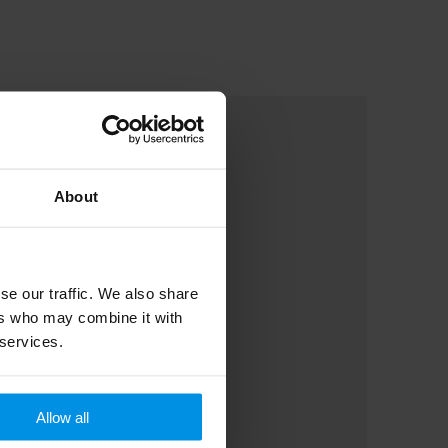
About
se our traffic. We also share
ers who may combine it with
 services.
Allow all