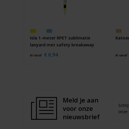
Isla 1-meter RPET sublimatie
Katoe
lanyard met safety breakaway
sluiting
€ 0,94
Al vanaf
Al vanaf
Meld je aan
Schri
voor onze
onze 
nieuwsbrief