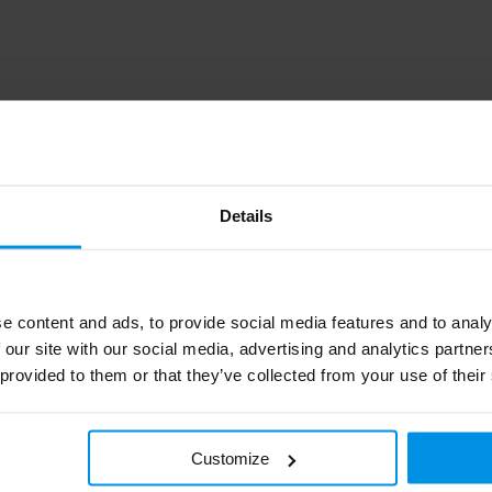
0.117
Details
MO2582-03
8719941082465
e content and ads, to provide social media features and to analy
midocean
 our site with our social media, advertising and analytics partn
 provided to them or that they’ve collected from your use of their
19 g
PET
Customize
Zwart