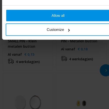
Allow all
Customize
SMALL PIN - Klein
PIN - Metalen button
metalen button
Al vanaf
€ 0,18
Al vanaf
€ 0,15
4 werkdag(en)
4 werkdag(en)