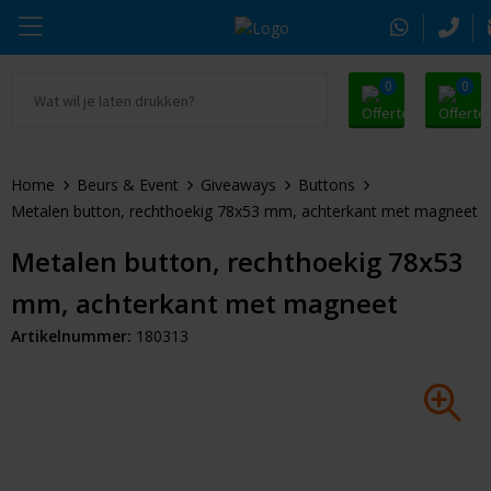
0
0
Ga naar Promosnoepje.nl
Parker
Kantoorartikelen
Oranje artikelen
Home
Beurs & Event
Giveaways
Buttons
Alle promosnoepje
Thule
Drinkwaren
Zomer
Metalen button, rechthoekig 78x53 mm, achterkant met magneet
Moleskine
Kleding & Textiel
Pasen
Metalen button, rechthoekig 78x53
mm, achterkant met magneet
Alle merken
Tassen & Reizen
Kerst
Artikelnummer:
180313
Elektronica & Gadgets
Eindejaarsgeschenken
Alle geefmomenten
Beurs & Event
Sleutelhangers & Tools