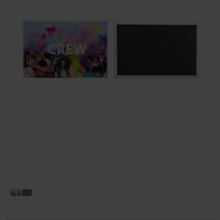
Huis & Lifestyle
Outdoor & Vrije Tijd
Auto & Veiligheid
Gezondheid & Verzorging
Paraplu's
Cadeaubonnen