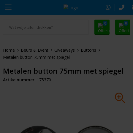
0
0
Ga naar Promosnoepje.nl
Parker
Kantoorartikelen
Oranje artikelen
Home
Beurs & Event
Giveaways
Buttons
Alle promosnoepje
Thule
Drinkwaren
Zomer
Metalen button 75mm met spiegel
Moleskine
Kleding & Textiel
Pasen
Metalen button 75mm met spiegel
Artikelnummer:
175370
Alle merken
Tassen & Reizen
Kerst
Elektronica & Gadgets
Eindejaarsgeschenken
Alle geefmomenten
Beurs & Event
Sleutelhangers & Tools