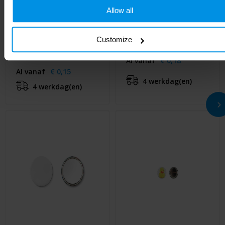
Allow all
Customize
SMALL PIN - Klein
PIN - Metalen button
metalen button
Al vanaf
€ 0,18
Al vanaf
€ 0,15
4 werkdag(en)
4 werkdag(en)