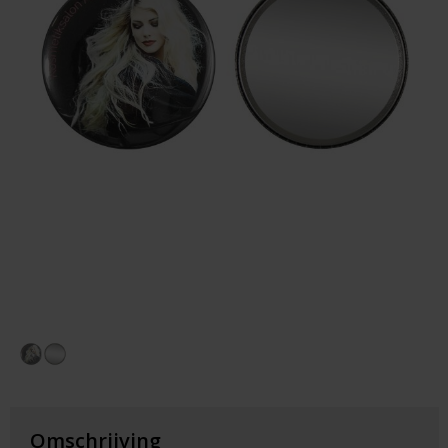
Huis & Lifestyle
Outdoor & Vrije Tijd
Auto & Veiligheid
Gezondheid & Verzorging
Paraplu's
Cadeaubonnen
Omschrijving