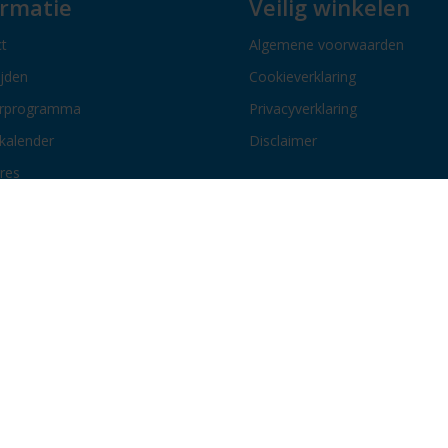
ormatie
Veilig winkelen
t
Algemene voorwaarden
ijden
Cookieverklaring
erprogramma
Privacyverklaring
kalender
Disclaimer
res