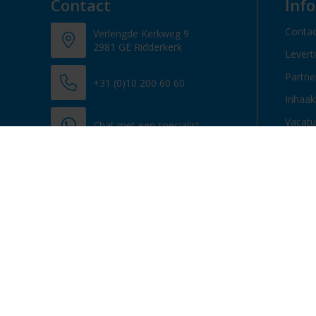
Contact
Inf
Contac
Verlengde Kerkweg 9
2981 GE Ridderkerk
Levert
Partn
+31 (0)10 200 60 60
Inhaak
Vacatu
Chat met een specialist
info@promosupply.nl
Contacteer ons
© 2013 - 2026 Promosupply.nl