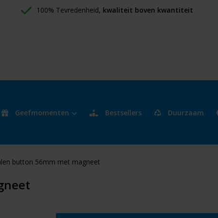
100% Tevredenheid, 
kwaliteit boven kwantiteit
Geefmomenten
Bestsellers
Duurzaam
len button 56mm met magneet
gneet