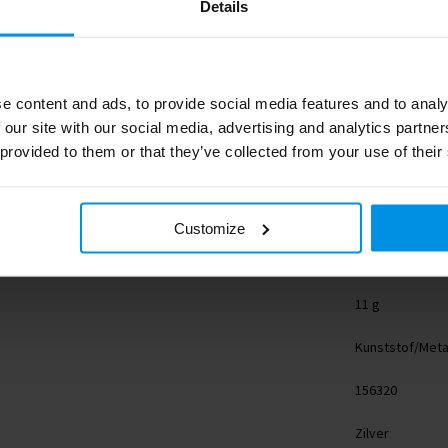
Details
e content and ads, to provide social media features and to analy
 our site with our social media, advertising and analytics partn
 provided to them or that they’ve collected from your use of their
156320
56 cm
Customize
11 g
Kunststof/Meta
156320
Zilver