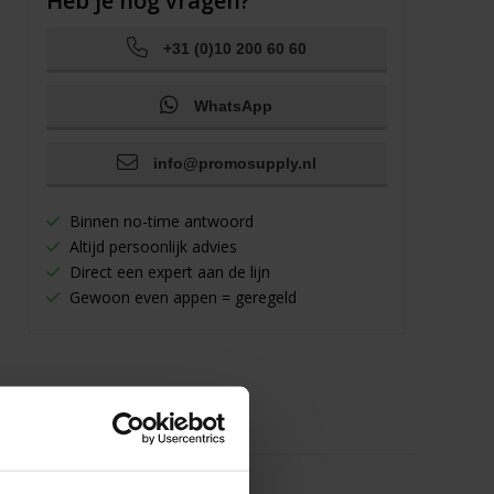
Heb je nog vragen?
+31 (0)10 200 60 60
WhatsApp
info@promosupply.nl
Binnen no-time antwoord
Altijd persoonlijk advies
Direct een expert aan de lijn
Gewoon even appen = geregeld