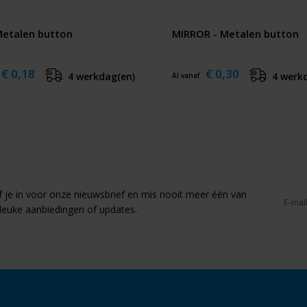
Metalen button
MIRROR - Metalen button
€ 0,18
€ 0,30
4 werkdag(en)
4 werk
Al vanaf
jf je in voor onze nieuwsbrief en mis nooit meer één van
leuke aanbiedingen of updates.