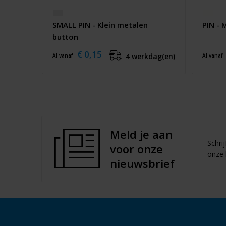
SMALL PIN - Klein metalen
PIN - 
button
€ 0,15
4 werkdag(en)
Al vanaf
Al vanaf
Meld je aan
Schri
voor onze
onze 
nieuwsbrief