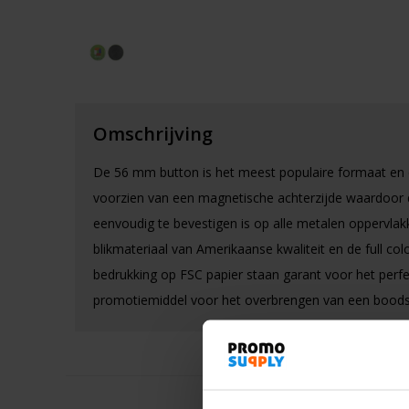
Omschrijving
De 56 mm button is het meest populaire formaat en d
voorzien van een magnetische achterzijde waardoor
eenvoudig te bevestigen is op alle metalen oppervlak
blikmateriaal van Amerikaanse kwaliteit en de full col
bedrukking op FSC papier staan garant voor het perf
promotiemiddel voor het overbrengen van een bood