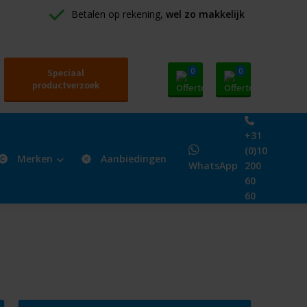
Betalen op rekening, 
wel zo makkelijk
0
0
Speciaal
productverzoek
+31
(0)10
Merken
Aanbiedingen
WhatsApp
200
60
60