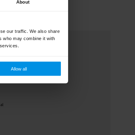
About
se our traffic. We also share
ers who may combine it with
 services.
Allow all
al