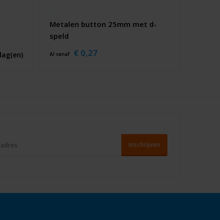
Metalen button 25mm met d-
speld
€ 0,27
dag(en)
Al vanaf