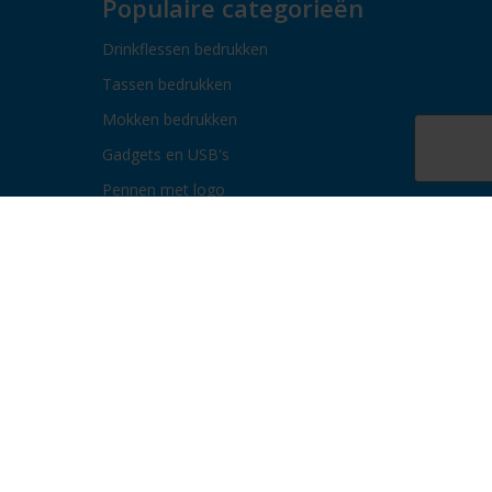
Populaire categorieën
Drinkflessen bedrukken
Tassen bedrukken
Mokken bedrukken
Gadgets en USB's
Pennen met logo
Paraplu's bedrukken
Bidons bedrukken