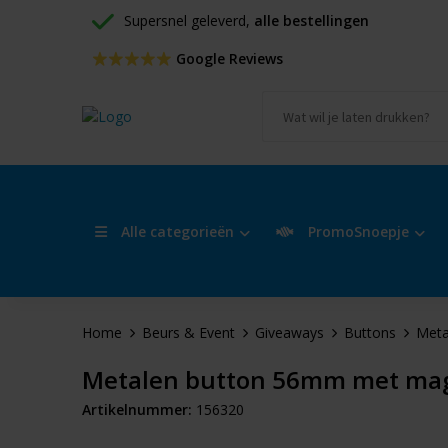
Supersnel geleverd, 
alle bestellingen
 Google Reviews
Alle categorieën
PromoSnoepje
Home
Beurs & Event
Giveaways
Buttons
Meta
Metalen button 56mm met ma
Artikelnummer:
156320