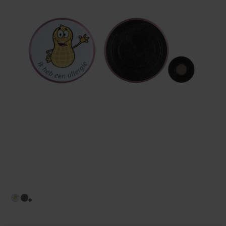
Huis & Lifestyle
Outdoor & Vrije Tijd
Auto & Veiligheid
Gezondheid & Verzorging
Paraplu's
Cadeaubonnen