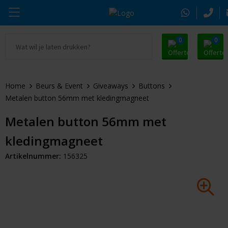
0
0
Ga naar Promosnoepje.nl
Parker
Kantoorartikelen
Oranje artikelen
Home
Beurs & Event
Giveaways
Buttons
Alle promosnoepje
Thule
Drinkwaren
Zomer
Metalen button 56mm met kledingmagneet
Moleskine
Kleding & Textiel
Pasen
Metalen button 56mm met
kledingmagneet
Alle merken
Tassen & Reizen
Kerst
Artikelnummer:
156325
Elektronica & Gadgets
Eindejaarsgeschenken
Alle geefmomenten
Beurs & Event
Sleutelhangers & Tools