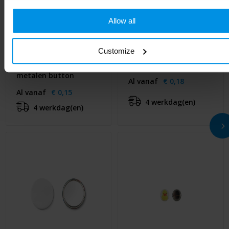
Allow all
Customize
SMALL PIN - Klein
PIN - Metalen button
metalen button
Al vanaf
€ 0,18
Al vanaf
€ 0,15
4 werkdag(en)
4 werkdag(en)