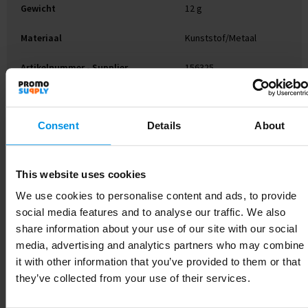
Gewicht
12 g
Materiaal
Kunststof/Metaal
Artikelnummer - Supplier
156325
Kleur
Zilver
Consent
Details
About
Gerelateerde producten
This website uses cookies
We use cookies to personalise content and ads, to provide
social media features and to analyse our traffic. We also
share information about your use of our site with our social
media, advertising and analytics partners who may combine
it with other information that you’ve provided to them or that
they’ve collected from your use of their services.