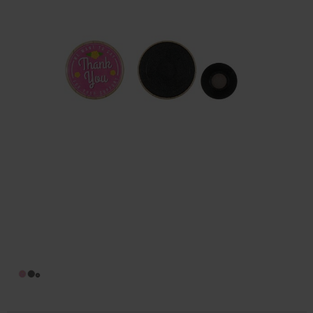
Huis & Lifestyle
Outdoor & Vrije Tijd
Auto & Veiligheid
Gezondheid & Verzorging
Paraplu's
Cadeaubonnen