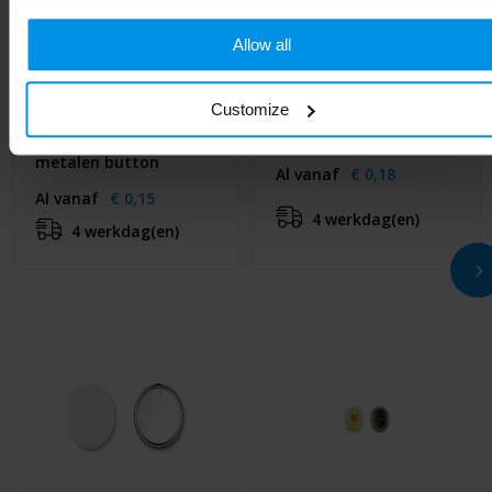
Allow all
Customize
SMALL PIN - Klein
PIN - Metalen button
metalen button
Al vanaf
€ 0,18
Al vanaf
€ 0,15
4 werkdag(en)
4 werkdag(en)