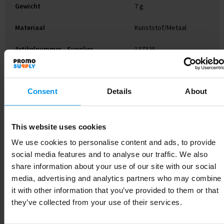
Gewicht
7 g
Materiaal
Kunststof/Metaal
Artikelnummer - Supplier
137325
Kleur
Zilver
Consent
Details
About
Gerelateerde producten
This website uses cookies
We use cookies to personalise content and ads, to provide
social media features and to analyse our traffic. We also
share information about your use of our site with our social
media, advertising and analytics partners who may combine
it with other information that you’ve provided to them or that
they’ve collected from your use of their services.