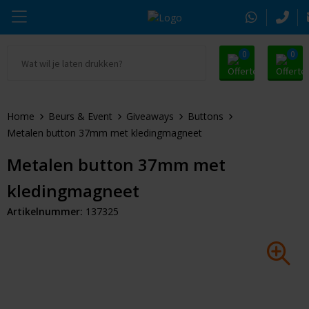
0
0
Ga naar Promosnoepje.nl
Parker
Kantoorartikelen
Oranje artikelen
Home
Beurs & Event
Giveaways
Buttons
Alle promosnoepje
Thule
Drinkwaren
Zomer
Metalen button 37mm met kledingmagneet
Moleskine
Kleding & Textiel
Pasen
Metalen button 37mm met
kledingmagneet
Alle merken
Tassen & Reizen
Kerst
Artikelnummer:
137325
Elektronica & Gadgets
Eindejaarsgeschenken
Alle geefmomenten
Beurs & Event
Sleutelhangers & Tools