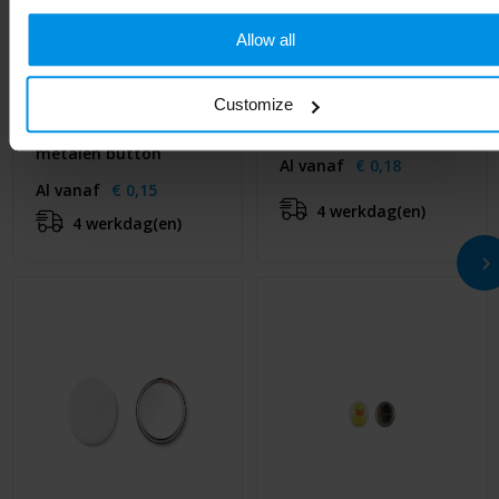
Allow all
Customize
SMALL PIN - Klein
PIN - Metalen button
metalen button
Al vanaf
€ 0,18
Al vanaf
€ 0,15
4 werkdag(en)
4 werkdag(en)