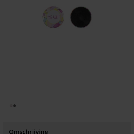
Huis & Lifestyle
Outdoor & Vrije Tijd
Auto & Veiligheid
Gezondheid & Verzorging
Paraplu's
Cadeaubonnen
Omschrijving