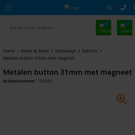
0
0
Ga naar Promosnoepje.nl
Parker
Kantoorartikelen
Oranje artikelen
Home
Beurs & Event
Giveaways
Buttons
Alle promosnoepje
Thule
Drinkwaren
Zomer
Metalen button 31mm met magneet
Moleskine
Kleding & Textiel
Pasen
Metalen button 31mm met magneet
Artikelnummer:
131320
Alle merken
Tassen & Reizen
Kerst
Elektronica & Gadgets
Eindejaarsgeschenken
Alle geefmomenten
Beurs & Event
Sleutelhangers & Tools