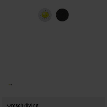
Huis & Lifestyle
Outdoor & Vrije Tijd
Auto & Veiligheid
Gezondheid & Verzorging
Paraplu's
Cadeaubonnen
Omschrijving