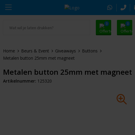
0
0
Ga naar Promosnoepje.nl
Parker
Kantoorartikelen
Oranje artikelen
Home
Beurs & Event
Giveaways
Buttons
Alle promosnoepje
Thule
Drinkwaren
Zomer
Metalen button 25mm met magneet
Moleskine
Kleding & Textiel
Pasen
Metalen button 25mm met magneet
Artikelnummer:
125320
Alle merken
Tassen & Reizen
Kerst
Elektronica & Gadgets
Eindejaarsgeschenken
Alle geefmomenten
Beurs & Event
Sleutelhangers & Tools