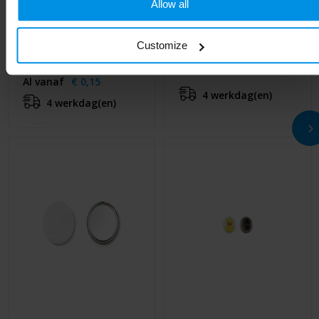
Allow all
SMALL PIN - Klein
PIN - Metalen button
Customize
metalen button
Al vanaf
€ 0,18
Al vanaf
€ 0,15
4 werkdag(en)
4 werkdag(en)