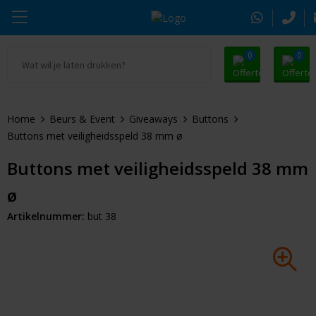
0
0
Ga naar Promosnoepje.nl
Parker
Kantoorartikelen
Oranje artikelen
Home
Beurs & Event
Giveaways
Buttons
Alle promosnoepje
Thule
Drinkwaren
Zomer
Buttons met veiligheidsspeld 38 mm ø
Moleskine
Kleding & Textiel
Pasen
Buttons met veiligheidsspeld 38 mm
ø
Alle merken
Tassen & Reizen
Kerst
Artikelnummer:
but 38
Elektronica & Gadgets
Eindejaarsgeschenken
Alle geefmomenten
Beurs & Event
Sleutelhangers & Tools