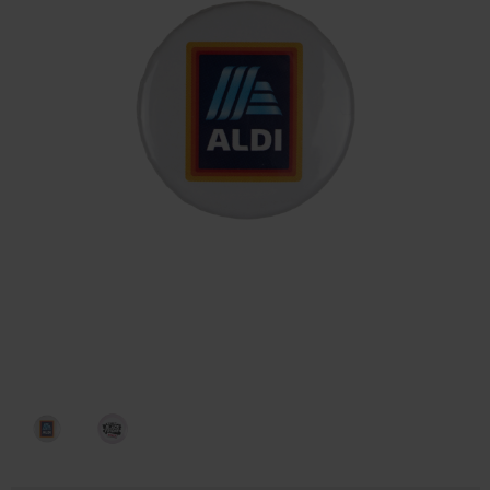
Huis & Lifestyle
Outdoor & Vrije Tijd
Auto & Veiligheid
Gezondheid & Verzorging
Paraplu's
Cadeaubonnen