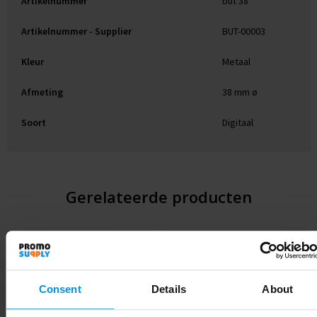
Artikelnummer
but 38
Artikelnummer - Supplier
BUT-00003
Kleur
Metaal
Afmeting
38 mm ø
Soort
Digitaal
Gerelateerde producten
Consent
Details
About