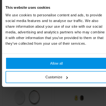
This website uses cookies
We use cookies to personalise content and ads, to provide
social media features and to analyse our traffic. We also
share information about your use of our site with our social
media, advertising and analytics partners who may combine
SMALL PIN - Klein
PIN - Metalen button
it with other information that you’ve provided to them or that
metalen button
they’ve collected from your use of their services.
Al vanaf
€ 0,18
Al vanaf
€ 0,15
4 werkdag(en)
4 werkdag(en)
Allow all
Customize