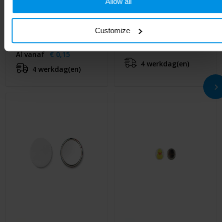
Allow all
SMALL PIN - Klein
PIN - Metalen button
Customize
metalen button
Al vanaf
€ 0,18
Al vanaf
€ 0,15
4 werkdag(en)
4 werkdag(en)