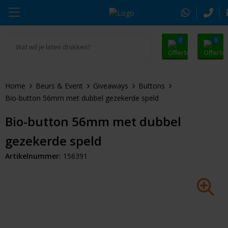
0
0
Ga naar Promosnoepje.nl
Parker
Kantoorartikelen
Oranje artikelen
Home
Beurs & Event
Giveaways
Buttons
Alle promosnoepje
Thule
Drinkwaren
Zomer
Bio-button 56mm met dubbel gezekerde speld
Moleskine
Kleding & Textiel
Pasen
Bio-button 56mm met dubbel
gezekerde speld
Alle merken
Tassen & Reizen
Kerst
Artikelnummer:
156391
Elektronica & Gadgets
Eindejaarsgeschenken
Alle geefmomenten
Beurs & Event
Sleutelhangers & Tools