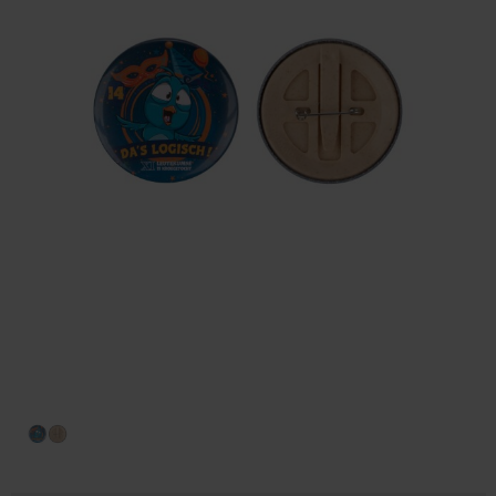
Huis & Lifestyle
Outdoor & Vrije Tijd
Auto & Veiligheid
Gezondheid & Verzorging
Paraplu's
Cadeaubonnen