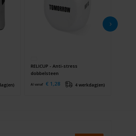
RELICUP - Anti-stress
dobbelsteen
€ 1,28
dag(en)
4 werkdag(en)
Al vanaf