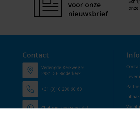
Schri
voor onze
onze 
nieuwsbrief
Contact
Inf
Contac
Verlengde Kerkweg 9
2981 GE Ridderkerk
Levert
Partn
+31 (0)10 200 60 60
Inhaak
Vacatu
Chat met een specialist
info@promosupply.nl