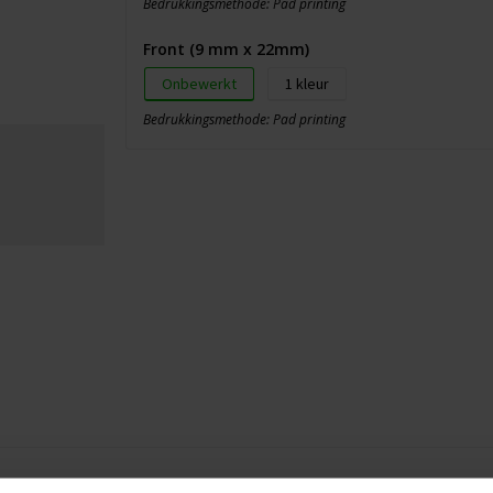
Bedrukkingsmethode: Pad printing
Front (9 mm x 22mm)
Onbewerkt
1
Bedrukkingsmethode: Pad printing