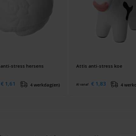
 anti-stress hersens
Attis anti-stress koe
€ 1,61
€ 1,83
4 werkdag(en)
4 werk
Al vanaf