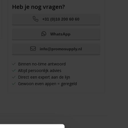
Heb je nog vragen?
+31 (0)10 200 60 60
WhatsApp
info@promosupply.nl
Binnen no-time antwoord
Altijd persoonlijk advies
Direct een expert aan de lijn
Gewoon even appen = geregeld