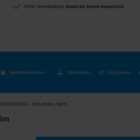
100% Tevredenheid, 
kwaliteit boven kwantiteit
Geefmomenten
Bestsellers
Duurzaam
NEROSTRESS - Anti-stress, helm
elm