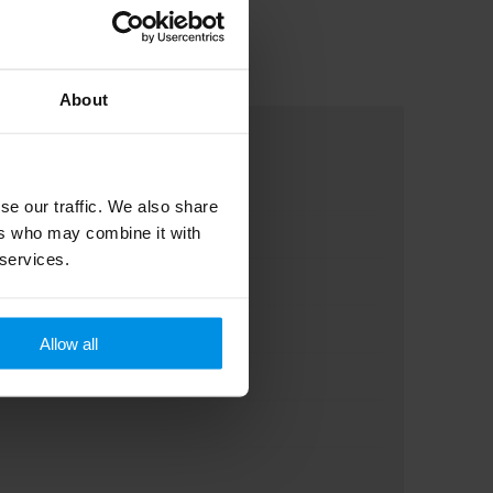
About
se our traffic. We also share
ers who may combine it with
 services.
Allow all