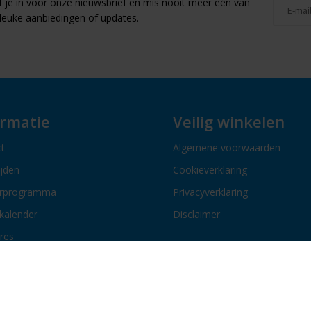
jf je in voor onze nieuwsbrief en mis nooit meer één van
leuke aanbiedingen of updates.
ormatie
Veilig winkelen
t
Algemene voorwaarden
ijden
Cookieverklaring
erprogramma
Privacyverklaring
kalender
Disclaimer
res