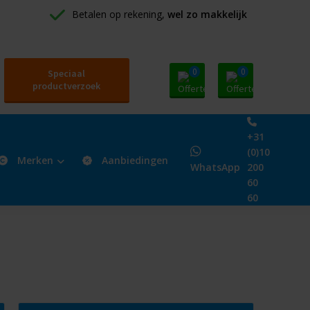
Betalen op rekening, 
wel zo makkelijk
0
0
Speciaal
productverzoek
+31
(0)10
Merken
Aanbiedingen
WhatsApp
200
60
60