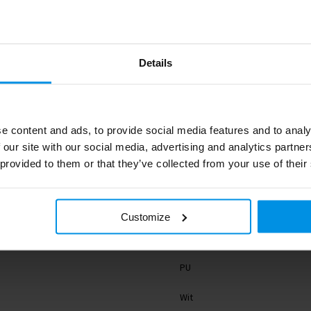
Details
0.243
e content and ads, to provide social media features and to analy
 our site with our social media, advertising and analytics partn
MO8685-06
 provided to them or that they’ve collected from your use of their
8719941024243
midocean
Customize
25 g
PU
Wit