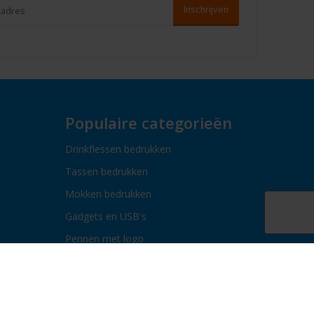
Populaire categorieën
Drinkflessen bedrukken
Tassen bedrukken
Mokken bedrukken
Gadgets en USB's
Pennen met logo
Paraplu's bedrukken
Bidons bedrukken