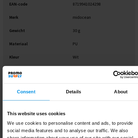
EAN-code
8719941024298
Merk
midocean
Gewicht
30 g
Materiaal
PU
Kleur
Wit
Afmeting
Ø6X9,5 CM
Hoogte
9.5 cm
Consent
Details
About
Breedte
6 cm
Lengte
9.5 cm
This website uses cookies
We use cookies to personalise content and ads, to provide
social media features and to analyse our traffic. We also
share information about your use of our site with our social