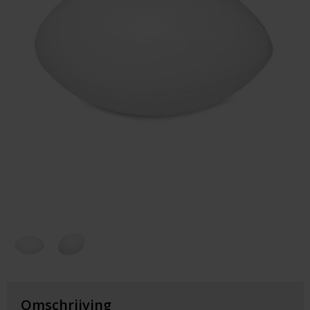
Huis & Lifestyle
Outdoor & Vrije Tijd
Auto & Veiligheid
Gezondheid & Verzorging
Paraplu's
Cadeaubonnen
Omschrijving