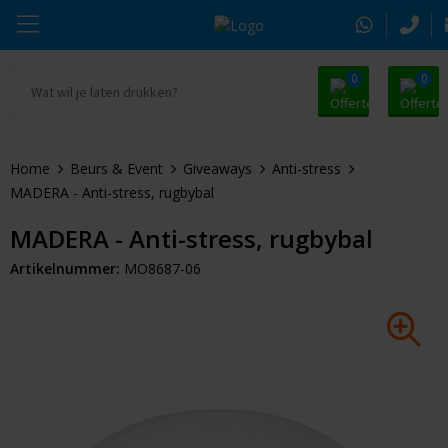
0
0
Ga naar Promosnoepje.nl
Parker
Kantoorartikelen
Oranje artikelen
Home
Beurs & Event
Giveaways
Anti-stress
Alle promosnoepje
Thule
Drinkwaren
Zomer
MADERA - Anti-stress, rugbybal
Moleskine
Kleding & Textiel
Pasen
MADERA - Anti-stress, rugbybal
Artikelnummer:
MO8687-06
Alle merken
Tassen & Reizen
Kerst
Elektronica & Gadgets
Eindejaarsgeschenken
Alle geefmomenten
Beurs & Event
Sleutelhangers & Tools