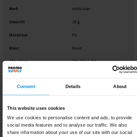
Merk
midocean
Gewicht
28 g
Materiaal
PU
Kleur
Rood
Afmeting
7X6,5X5,5 CM
Hoogte
5.5 cm
Consent
Details
About
Breedte
6.5 cm
Lengte
7 cm
This website uses cookies
We use cookies to personalise content and ads, to provide
social media features and to analyse our traffic. We also
Gerelateerde producten
share information about your use of our site with our social