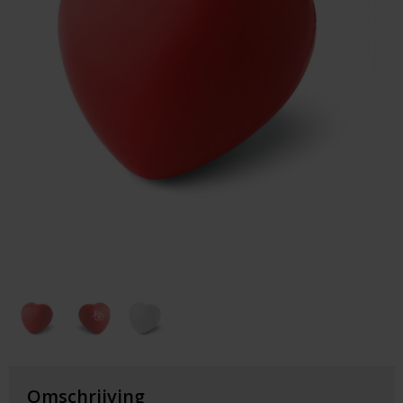
Huis & Lifestyle
Outdoor & Vrije Tijd
Auto & Veiligheid
Gezondheid & Verzorging
Paraplu's
Cadeaubonnen
Omschrijving