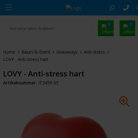
0
0
Ga naar Promosnoepje.nl
Parker
Kantoorartikelen
Oranje artikelen
Home
Beurs & Event
Giveaways
Anti-stress
Alle promosnoepje
Thule
Drinkwaren
Zomer
LOVY - Anti-stress hart
Moleskine
Kleding & Textiel
Pasen
LOVY - Anti-stress hart
Artikelnummer:
IT3459-05
Alle merken
Tassen & Reizen
Kerst
Elektronica & Gadgets
Eindejaarsgeschenken
Alle geefmomenten
Beurs & Event
Sleutelhangers & Tools