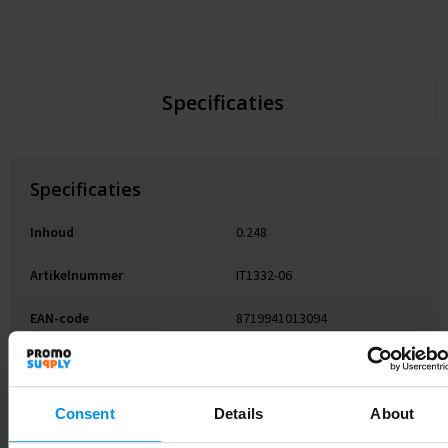
Specificaties
Specificaties
Inhoud
0.248
Artikelnummer
IT1332-06
EAN-code
8719941013094
Merk
midocean
Gewicht
23 g
Consent
Details
About
Materiaal
PU