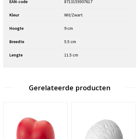
EAN-code
8713159307617
Kleur
Wit/Zwart
Hoogte
9 cm
Breedte
5.5 cm
Lengte
11.5 cm
Gerelateerde producten