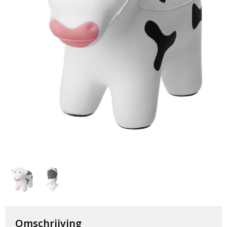
Huis & Lifestyle
Outdoor & Vrije Tijd
Auto & Veiligheid
Gezondheid & Verzorging
Paraplu's
Cadeaubonnen
Omschrijving