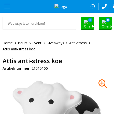
0
0
Ga naar Promosnoepje.nl
Parker
Kantoorartikelen
Oranje artikelen
Home
Beurs & Event
Giveaways
Anti-stress
Alle promosnoepje
Thule
Drinkwaren
Zomer
Attis anti-stress koe
Moleskine
Kleding & Textiel
Pasen
Attis anti-stress koe
Artikelnummer:
21015100
Alle merken
Tassen & Reizen
Kerst
Elektronica & Gadgets
Eindejaarsgeschenken
Alle geefmomenten
Beurs & Event
Sleutelhangers & Tools