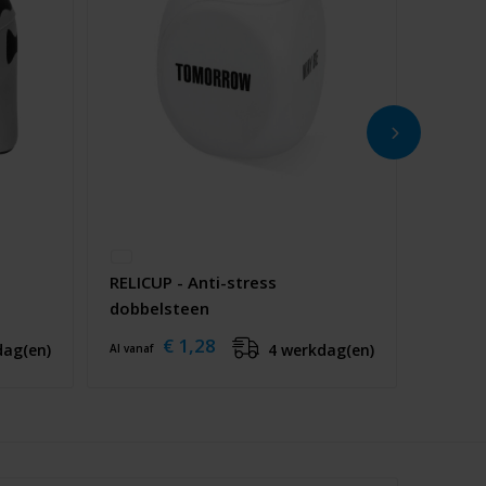
RELICUP - Anti-stress
dobbelsteen
€ 1,28
dag(en)
4 werkdag(en)
Al vanaf