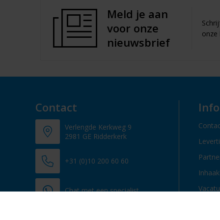
Meld je aan
Schri
voor onze
onze 
nieuwsbrief
Contact
Inf
Contac
Verlengde Kerkweg 9
2981 GE Ridderkerk
Levert
Partn
+31 (0)10 200 60 60
Inhaak
Vacatu
Chat met een specialist
info@promosupply.nl