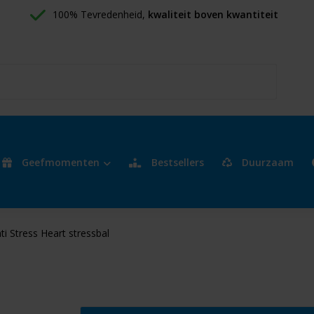
100% Tevredenheid, 
kwaliteit boven kwantiteit
Geefmomenten
Bestsellers
Duurzaam
ti Stress Heart stressbal