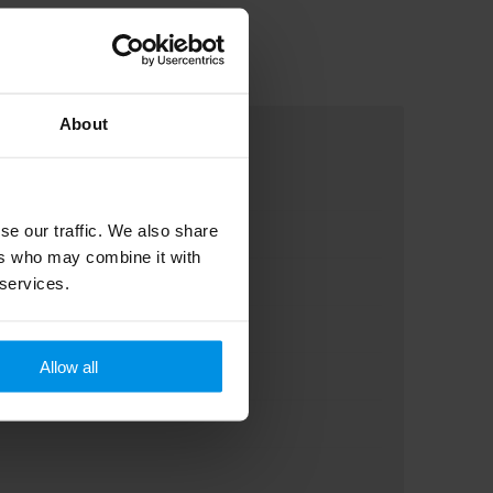
About
se our traffic. We also share
ers who may combine it with
 services.
Allow all