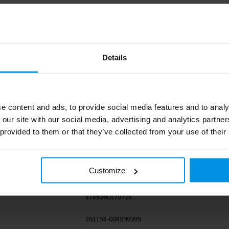
Details
277.4
e content and ads, to provide social media features and to analy
PVC
 our site with our social media, advertising and analytics partn
# Geen maat
 provided to them or that they’ve collected from your use of their
21 g
Customize
8785260170725
261158-008999999