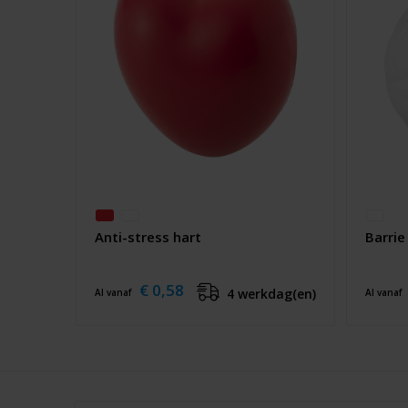
Anti-stress hart
Barrie
€ 0,58
4 werkdag(en)
Al vanaf
Al vanaf