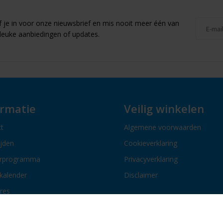
jf je in voor onze nieuwsbrief en mis nooit meer één van
leuke aanbiedingen of updates.
ormatie
Veilig winkelen
t
Algemene voorwaarden
ijden
Cookieverklaring
erprogramma
Privacyverklaring
kalender
Disclaimer
res