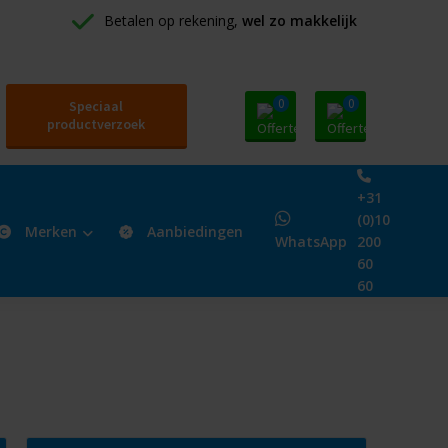
Betalen op rekening, 
wel zo makkelijk
0
0
Speciaal
productverzoek
+31
(0)10
Merken
Aanbiedingen
WhatsApp
200
60
60