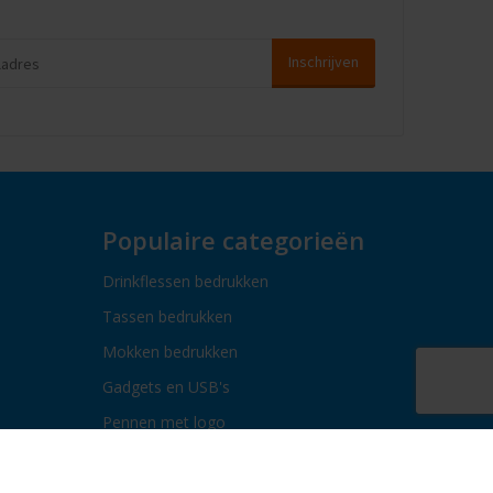
Populaire categorieën
Drinkflessen bedrukken
Tassen bedrukken
Mokken bedrukken
Gadgets en USB's
Pennen met logo
Paraplu's bedrukken
Bidons bedrukken