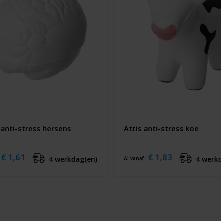
 anti-stress hersens
Attis anti-stress koe
€ 1,61
€ 1,83
4 werkdag(en)
4 werk
Al vanaf