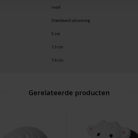
rood
Standaard uitvoering
5 cm
7.3 cm
7.6 cm
Gerelateerde producten