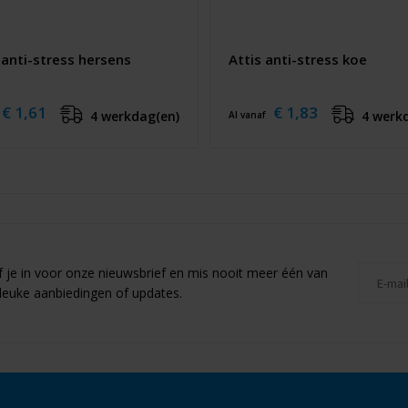
 anti-stress hersens
Attis anti-stress koe
€ 1,61
€ 1,83
4 werkdag(en)
4 werk
Al vanaf
jf je in voor onze nieuwsbrief en mis nooit meer één van
leuke aanbiedingen of updates.