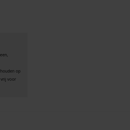
teen,
e houden op
vrij voor