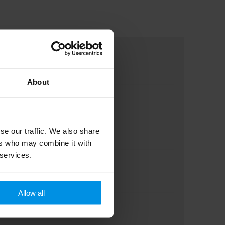
About
se our traffic. We also share
ers who may combine it with
 services.
Allow all