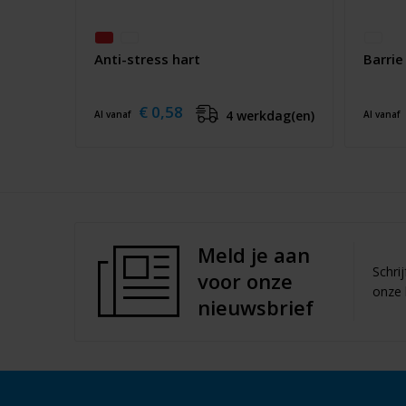
Anti-stress hart
Barrie
€ 0,58
4 werkdag(en)
Al vanaf
Al vanaf
Meld je aan
Schri
voor onze
onze 
nieuwsbrief