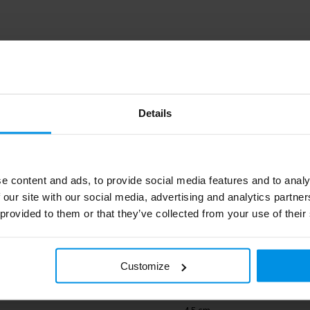
LT90582_N0001
Details
Toppoint
15 g
e content and ads, to provide social media features and to analy
PU
 our site with our social media, advertising and analytics partn
 provided to them or that they’ve collected from your use of their
Wit
4.5 cm
Customize
4.5 cm