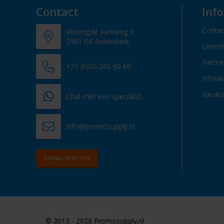
Contact
Inf
Contac
Verlengde Kerkweg 9
2981 GE Ridderkerk
Levert
Partn
+31 (0)10 200 60 60
Inhaak
Vacatu
Chat met een specialist
info@promosupply.nl
Contacteer ons
© 2013 - 2026 Promosupply.nl