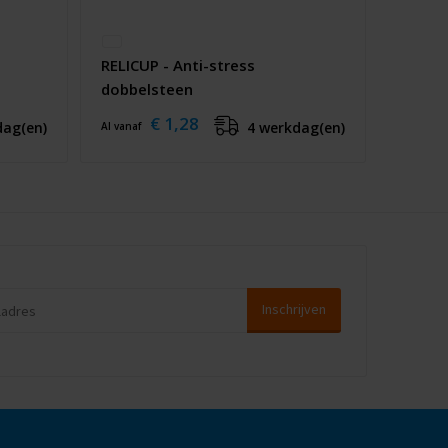
RELICUP - Anti-stress
dobbelsteen
€ 1,28
dag(en)
4 werkdag(en)
Al vanaf