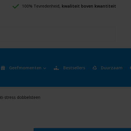
100% Tevredenheid, 
kwaliteit boven kwantiteit
Geefmomenten
Bestsellers
Duurzaam
ti-stress dobbelsteen