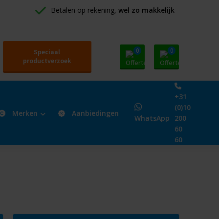
Betalen op rekening, 
wel zo makkelijk
0
0
Speciaal
productverzoek
+31
(0)10
Merken
Aanbiedingen
WhatsApp
200
60
60