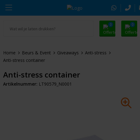
0
0
Ga naar Promosnoepje.nl
Parker
Kantoorartikelen
Oranje artikelen
Home
Beurs & Event
Giveaways
Anti-stress
Alle promosnoepje
Thule
Drinkwaren
Zomer
Anti-stress container
Moleskine
Kleding & Textiel
Pasen
Anti-stress container
Artikelnummer:
LT90579_N0001
Alle merken
Tassen & Reizen
Kerst
Elektronica & Gadgets
Eindejaarsgeschenken
Alle geefmomenten
Beurs & Event
Sleutelhangers & Tools