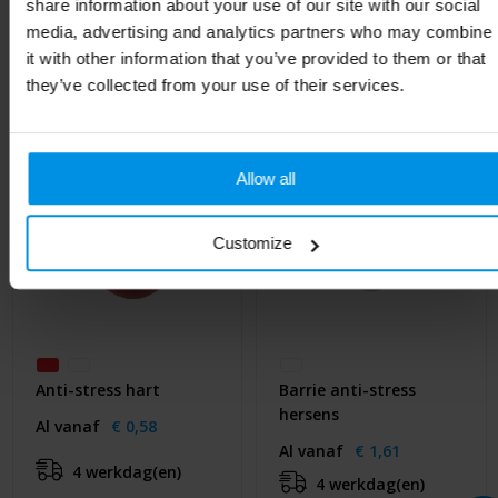
share information about your use of our site with our social
Gerelateerde producten
media, advertising and analytics partners who may combine
it with other information that you’ve provided to them or that
they’ve collected from your use of their services.
Allow all
Customize
Anti-stress hart
Barrie anti-stress
hersens
Al vanaf
€ 0,58
Al vanaf
€ 1,61
4 werkdag(en)
4 werkdag(en)