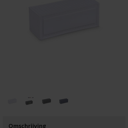
Huis & Lifestyle
Outdoor & Vrije Tijd
Auto & Veiligheid
Gezondheid & Verzorging
Paraplu's
Cadeaubonnen
Omschrijving