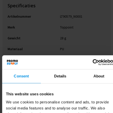
Specificaties
Artikelnummer
LT90579_N0001
Merk
Toppoint
Gewicht
28 g
Materiaal
PU
Kleur
Wit
Hoogte
3.8 cm
Consent
Details
About
Breedte
3.8 cm
Lengte
10 cm
This website uses cookies
We use cookies to personalise content and ads, to provide
social media features and to analyse our traffic. We also