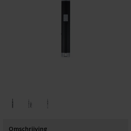
Huis & Lifestyle
Outdoor & Vrije Tijd
Auto & Veiligheid
Gezondheid & Verzorging
Paraplu's
Cadeaubonnen
Omschrijving