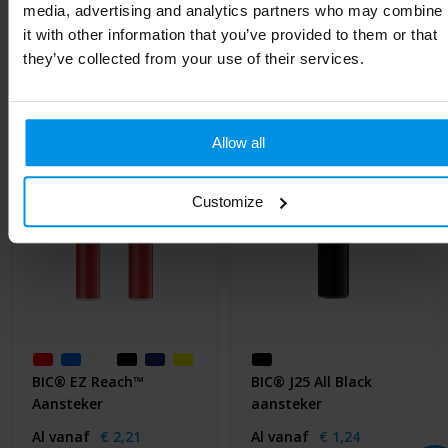
media, advertising and analytics partners who may combine
it with other information that you’ve provided to them or that
Gerelateerde producten
they’ve collected from your use of their services.
Allow all
Customize
BIC® EZ Reach™
BIC® J25 All Black
Aansteker
aansteker
Al vanaf
€ 2,21
Al vanaf
€ 1,24