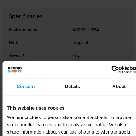
Specificaties
Artikelnummer
LT90704_N0002
Merk
Toppoint
Gewicht
78 g
Materiaal
Aluminium
Kleur
Zwart
Consent
Details
About
Hoogte
1.9 cm
Breedte
2.6 cm
This website uses cookies
We use cookies to personalise content and ads, to provide
Lengte
23 cm
social media features and to analyse our traffic. We also
share information about your use of our site with our social