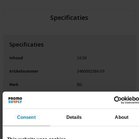
Specificaties
Specificaties
Inhoud
16.56
Artikelnummer
3460002386-59
Merk
BIC
Gewicht
20.33 g
Materiaal
Metaal
Consent
Details
About
Artikelnummer - Supplier
a0d1n00000Afg0yAAB
Kleur
Appelgroen