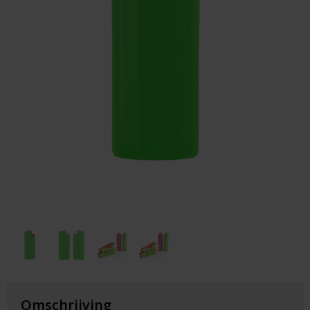
Huis & Lifestyle
Outdoor & Vrije Tijd
Auto & Veiligheid
Gezondheid & Verzorging
Paraplu's
Cadeaubonnen
Omschrijving