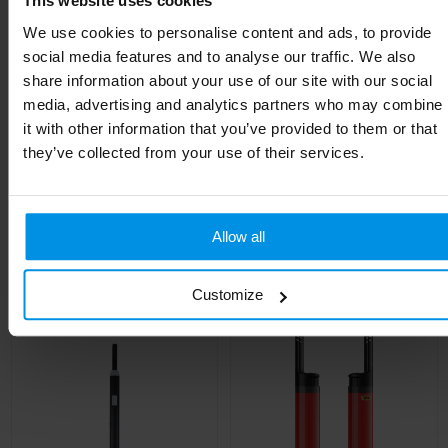
This website uses cookies
We use cookies to personalise content and ads, to provide
Hoogte
6 cm
social media features and to analyse our traffic. We also
share information about your use of our site with our social
Breedte
2.3 cm
media, advertising and analytics partners who may combine
Lengte
1.2 cm
it with other information that you’ve provided to them or that
they’ve collected from your use of their services.
Gerelateerde producten
Allow all
Customize