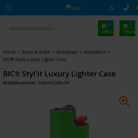
0
0
Ga naar Promosnoepje.nl
Parker
Kantoorartikelen
Oranje artikelen
Home
Beurs & Event
Giveaways
Aanstekers
Alle promosnoepje
Thule
Drinkwaren
Zomer
BIC® Styl'it Luxury Lighter Case
Moleskine
Kleding & Textiel
Pasen
BIC® Styl'it Luxury Lighter Case
Artikelnummer:
3460002386-59
Alle merken
Tassen & Reizen
Kerst
Elektronica & Gadgets
Eindejaarsgeschenken
Alle geefmomenten
Beurs & Event
Sleutelhangers & Tools