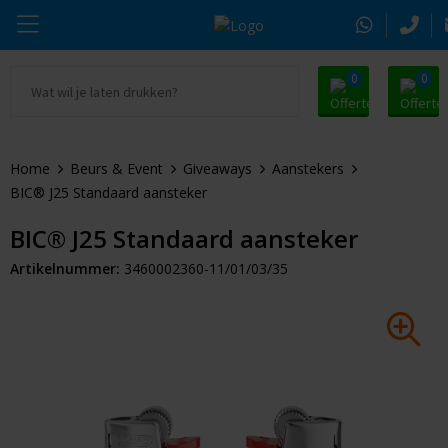
0
0
Ga naar Promosnoepje.nl
Parker
Kantoorartikelen
Oranje artikelen
Home
Beurs & Event
Giveaways
Aanstekers
Alle promosnoepje
Thule
Drinkwaren
Zomer
BIC® J25 Standaard aansteker
Moleskine
Kleding & Textiel
Pasen
BIC® J25 Standaard aansteker
Artikelnummer:
3460002360-11/01/03/35
Alle merken
Tassen & Reizen
Kerst
Elektronica & Gadgets
Eindejaarsgeschenken
Alle geefmomenten
Beurs & Event
Sleutelhangers & Tools