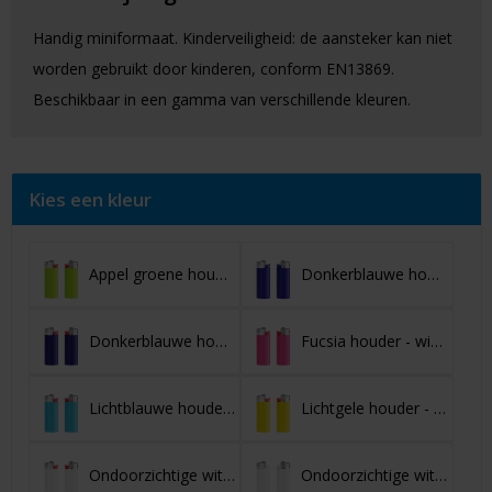
Handig miniformaat. Kinderveiligheid: de aansteker kan niet
worden gebruikt door kinderen, conform EN13869.
Beschikbaar in een gamma van verschillende kleuren.
Kies een kleur
Appel groene houder / witte basis / rood drukknopje / chroomkap
Donkerblauwe houder - basis - drukknopje - chroomkap
Donkerblauwe houder - witte basis - rood drukknopje - chroomkap
Fucsia houder - witte basis - rood drukknopje - chroomkap
Lichtblauwe houder - witte basis - rood drukknopje - chroomkap
Lichtgele houder - witte basis - rood drukknopje - chroomkap
Ondoorzichtige witte houder - witte basis - rood drukknopje - chroomkap
Ondoorzichtige witte houder - witte basis - drukknopje chroomkap