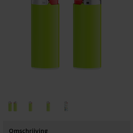
Huis & Lifestyle
Outdoor & Vrije Tijd
Auto & Veiligheid
Gezondheid & Verzorging
Paraplu's
Cadeaubonnen
Omschrijving