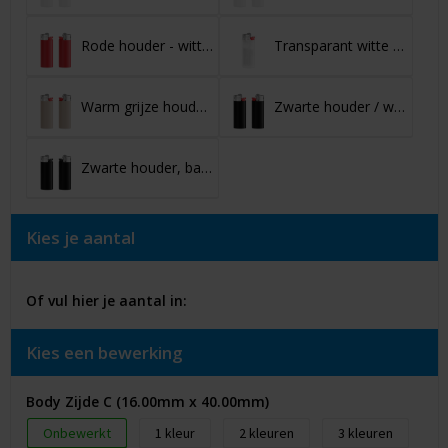
Rode houder - witte basis - rood drukknopje - chroomkap
Transparant witte houder
Warm grijze houder - witte basis - rood drukknopje - chroomkap
Zwarte houder / witte basis / rood drukknopje / chroomkap
Zwarte houder, basis, drukknopje / chroomkap
Kies je aantal
Of vul hier je aantal in:
Kies een bewerking
Body Zijde C (16.00mm x 40.00mm)
Onbewerkt
1
2
3