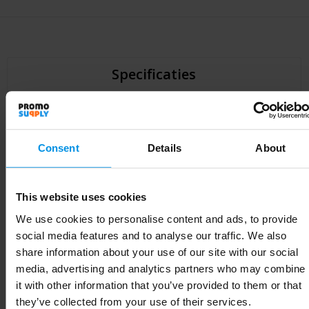
Specificaties
Specificaties
Consent
Details
About
Inhoud
15.00
Artikelnummer
3460002360-59/01/03/35
This website uses cookies
We use cookies to personalise content and ads, to provide
Merk
BIC
social media features and to analyse our traffic. We also
share information about your use of our site with our social
Gewicht
13 g
media, advertising and analytics partners who may combine
Materiaal
Plastiek, Metaal
it with other information that you’ve provided to them or that
they’ve collected from your use of their services.