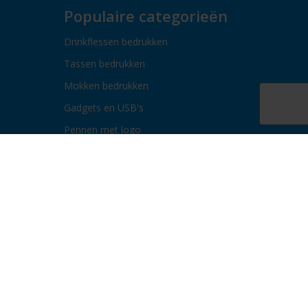
Populaire categorieën
Drinkflessen bedrukken
Tassen bedrukken
Mokken bedrukken
Gadgets en USB's
Pennen met logo
Paraplu's bedrukken
Bidons bedrukken