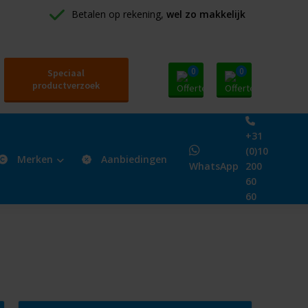
Betalen op rekening, 
wel zo makkelijk
0
0
Speciaal
productverzoek
+31
(0)10
Merken
Aanbiedingen
WhatsApp
200
60
60