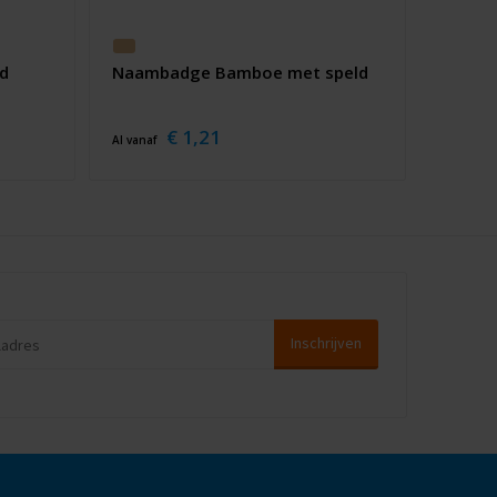
d
Naambadge Bamboe met speld
€ 1,21
Al vanaf