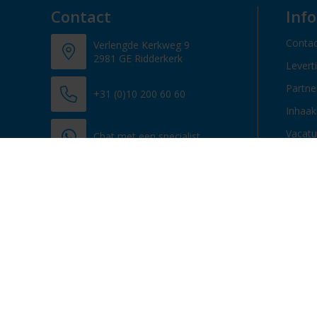
Contact
Inf
Contac
Verlengde Kerkweg 9
2981 GE Ridderkerk
Levert
Partn
+31 (0)10 200 60 60
Inhaak
Vacatu
Chat met een specialist
info@promosupply.nl
Contacteer ons
© 2013 - 2026 Promosupply.nl