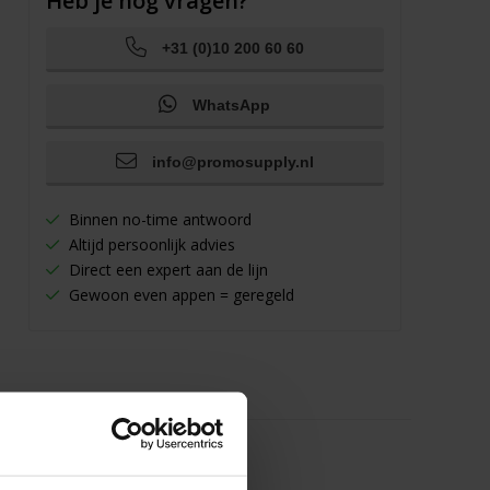
Heb je nog vragen?
+31 (0)10 200 60 60
WhatsApp
info@promosupply.nl
Binnen no-time antwoord
Altijd persoonlijk advies
Direct een expert aan de lijn
Gewoon even appen = geregeld