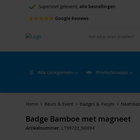
Supersnel geleverd, 
alle bestellingen
 Google Reviews
Alle categorieën
PromoSnoepje
Home
Beurs & Event
Badges & Pasjes
Naambad
Badge Bamboe met magneet
Artikelnummer:
LT99723_N0094