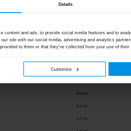
Details
e content and ads, to provide social media features and to analy
 our site with our social media, advertising and analytics partn
LT99723_N0094
 provided to them or that they’ve collected from your use of their
Toppoint
5 g
Customize
Bamboo, Metal
Natuur
0.5 cm
2.7 cm