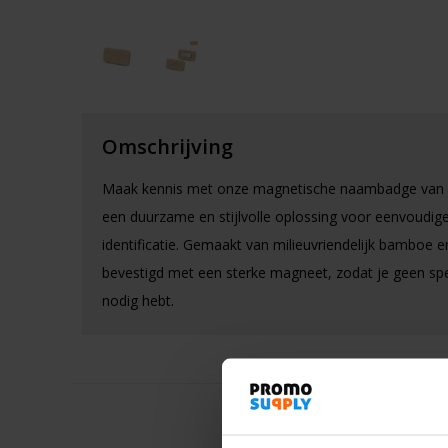
Omschrijving
Maak kennis met onze magnetische naambadge van
een duurzame en stijlvolle oplossing voor eenvoudig
identificatie. Gemaakt van milieuvriendelijk bamboe e
bevestigd met een sterke magneet, zodat je geen sp
nodig hebt.