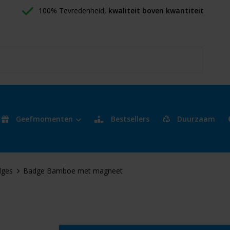
100% Tevredenheid, 
kwaliteit boven kwantiteit
Geefmomenten
Bestsellers
Duurzaam
ges
Badge Bamboe met magneet