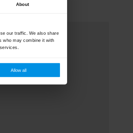
About
se our traffic. We also share
ers who may combine it with
 services.
Allow all