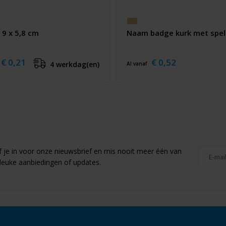
9 x 5,8 cm
Naam badge kurk met spel
€ 0,21
€ 0,52
4 werkdag(en)
Al vanaf
jf je in voor onze nieuwsbrief en mis nooit meer één van
leuke aanbiedingen of updates.