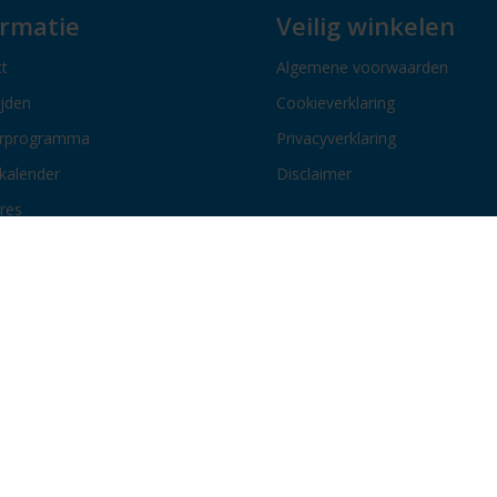
ormatie
Veilig winkelen
t
Algemene voorwaarden
ijden
Cookieverklaring
erprogramma
Privacyverklaring
kalender
Disclaimer
res