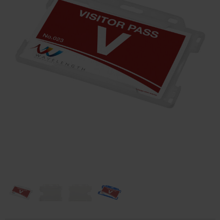
Huis & Lifestyle
Outdoor & Vrije Tijd
Auto & Veiligheid
Gezondheid & Verzorging
Paraplu's
Cadeaubonnen