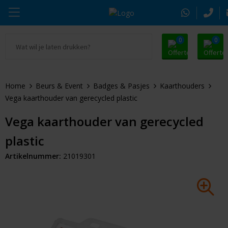
0
0
Ga naar Promosnoepje.nl
Parker
Kantoorartikelen
Oranje artikelen
Home
Beurs & Event
Badges & Pasjes
Kaarthouders
Alle promosnoepje
Thule
Drinkwaren
Zomer
Vega kaarthouder van gerecycled plastic
Moleskine
Kleding & Textiel
Pasen
Vega kaarthouder van gerecycled
plastic
Alle merken
Tassen & Reizen
Kerst
Artikelnummer:
21019301
Elektronica & Gadgets
Eindejaarsgeschenken
Alle geefmomenten
Beurs & Event
Sleutelhangers & Tools