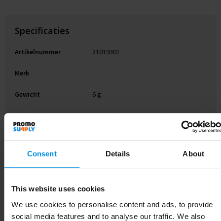
Specificaties
Artikelnummer
21019301
Merk
Gewicht
6 g
Materiaal
Gerecycled PP-kunststof
EAN-code
8713159608578
Consent
Details
About
Kleur
Mat helder
Hoogte
0.4 cm
This website uses cookies
Breedte
6.5 cm
We use cookies to personalise content and ads, to provide
social media features and to analyse our traffic. We also