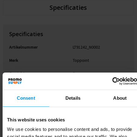
Specificaties
Specificaties
Artikelnummer
LT91242_N0002
Merk
Toppoint
Gewicht
2 g
Materiaal
PE
Consent
Details
About
Kleur
Zwart
Hoogte
0.1 cm
This website uses cookies
Breedte
6.3 cm
We use cookies to personalise content and ads, to provide
social media features and to analyse our traffic. We also