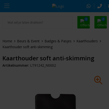
0
0
Ga naar Promosnoepje.nl
Parker
Kantoorartikelen
Oranje artikelen
Home
Beurs & Event
Badges & Pasjes
Kaarthouders
Alle promosnoepje
Thule
Drinkwaren
Zomer
Kaarthouder soft anti-skimming
Moleskine
Kleding & Textiel
Pasen
Kaarthouder soft anti-skimming
Artikelnummer:
LT91242_N0002
Alle merken
Tassen & Reizen
Kerst
Elektronica & Gadgets
Eindejaarsgeschenken
Alle geefmomenten
Beurs & Event
Sleutelhangers & Tools