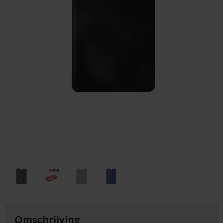
Huis & Lifestyle
Outdoor & Vrije Tijd
Auto & Veiligheid
Gezondheid & Verzorging
Paraplu's
Cadeaubonnen
Omschrijving