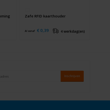
imming
Zafe RFID kaarthouder
€ 0,39
4 werkdag(en)
Al vanaf