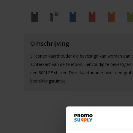
Omschrijving
Siliconen kaarthouder die bevestigd kan worden aan 
achterkant van de telefoon. Eenvoudig te bevestigen
een 300LSE sticker. Deze kaarthouder biedt een grot
bedrukkingsruimte.