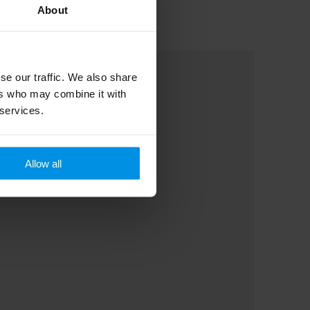
About
se our traffic. We also share
ers who may combine it with
 services.
Allow all