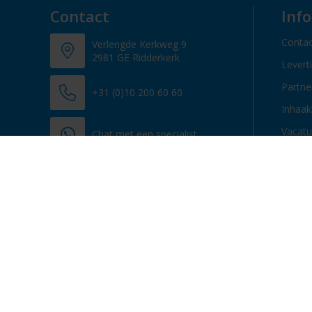
Contact
Inf
Contac
Verlengde Kerkweg 9
2981 GE Ridderkerk
Levert
Partn
+31 (0)10 200 60 60
Inhaak
Vacatu
Chat met een specialist
info@promosupply.nl
Contacteer ons
© 2013 - 2026 Promosupply.nl