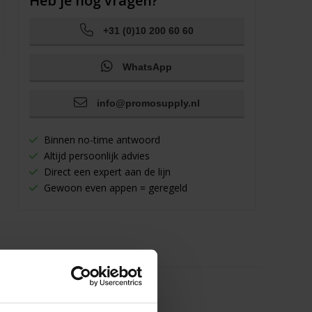
Heb je nog vragen?
+31 (0)10 200 60 60
WhatsApp
info@promosupply.nl
Binnen no-time antwoord
Altijd persoonlijk advies
Direct een expert aan de lijn
Gewoon even appen = geregeld