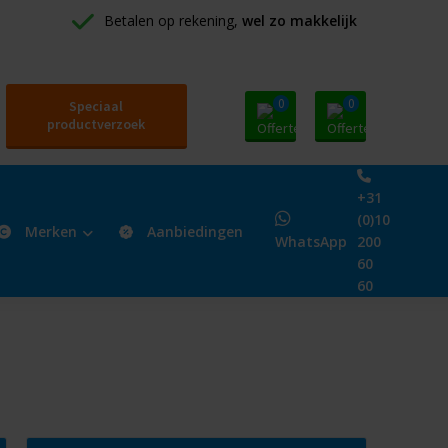
Betalen op rekening, 
wel zo makkelijk
0
0
Speciaal
productverzoek
+31
(0)10
Merken
Aanbiedingen
WhatsApp
200
60
60