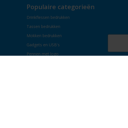
Populaire categorieën
Drinkflessen bedrukken
Tassen bedrukken
Mokken bedrukken
Gadgets en USB's
Pennen met logo
Paraplu's bedrukken
Bidons bedrukken