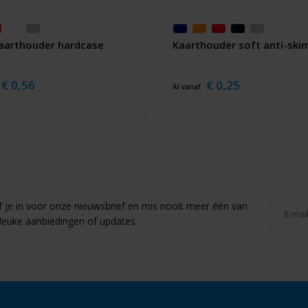
kaarthouder hardcase
Kaarthouder soft anti-sk
€ 0,56
€ 0,25
Al vanaf
jf je in voor onze nieuwsbrief en mis nooit meer één van
leuke aanbiedingen of updates.