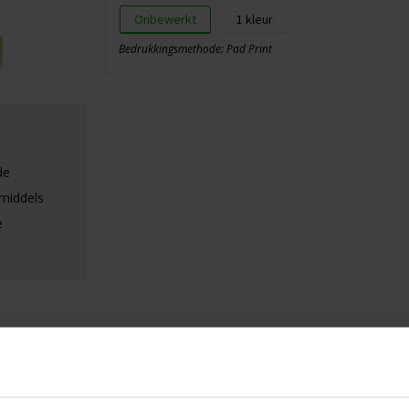
Onbewerkt
1
Bedrukkingsmethode: Pad Print
de
 middels
e