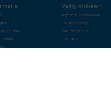
ormatie
Veilig winkelen
t
Algemene voorwaarden
ijden
Cookieverklaring
erprogramma
Privacyverklaring
kalender
Disclaimer
res