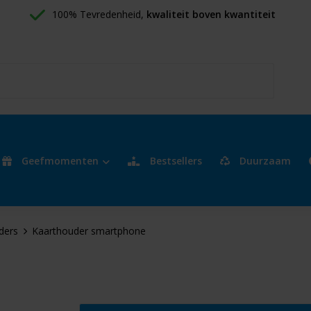
100% Tevredenheid, 
kwaliteit boven kwantiteit
Geefmomenten
Bestsellers
Duurzaam
ders
Kaarthouder smartphone