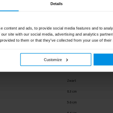
Details
e content and ads, to provide social media features and to analy
 our site with our social media, advertising and analytics partn
LT90979_N0002
 provided to them or that they’ve collected from your use of their
empty
13 g
Customize
Silicone
Zwart
0.3 cm
5.6 cm