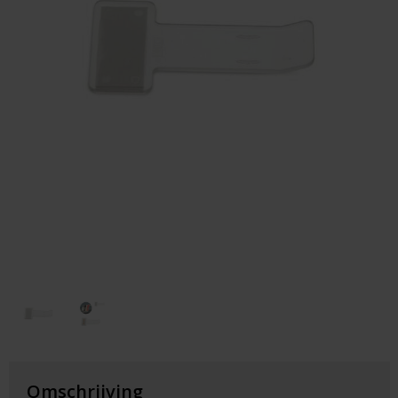
Huis & Lifestyle
Outdoor & Vrije Tijd
Auto & Veiligheid
Gezondheid & Verzorging
Paraplu's
Cadeaubonnen
Omschrijving