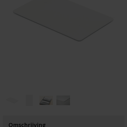
Huis & Lifestyle
Outdoor & Vrije Tijd
Auto & Veiligheid
Gezondheid & Verzorging
Paraplu's
Cadeaubonnen
Omschrijving