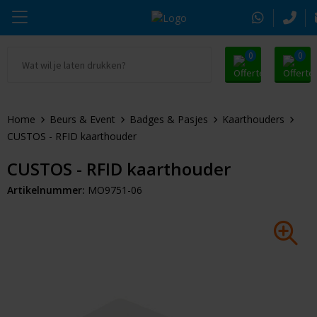
0
0
Ga naar Promosnoepje.nl
Parker
Kantoorartikelen
Oranje artikelen
Home
Beurs & Event
Badges & Pasjes
Kaarthouders
Alle promosnoepje
Thule
Drinkwaren
Zomer
CUSTOS - RFID kaarthouder
Moleskine
Kleding & Textiel
Pasen
CUSTOS - RFID kaarthouder
Artikelnummer:
MO9751-06
Alle merken
Tassen & Reizen
Kerst
Elektronica & Gadgets
Eindejaarsgeschenken
Alle geefmomenten
Beurs & Event
Sleutelhangers & Tools