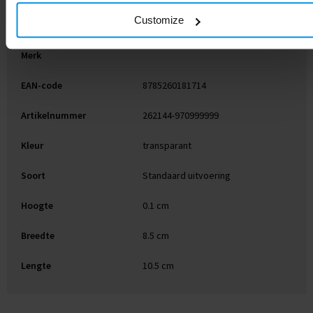
Customize
Gewicht
4 g
Merk
EAN-code
8785260181714
Artikelnummer
262144-970999999
Kleur
transparant
Soort
Standaard uitvoering
Hoogte
0.1 cm
Breedte
8.5 cm
Lengte
10.5 cm