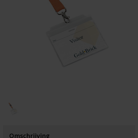
Huis & Lifestyle
Outdoor & Vrije Tijd
Auto & Veiligheid
Gezondheid & Verzorging
Paraplu's
Cadeaubonnen
Omschrijving