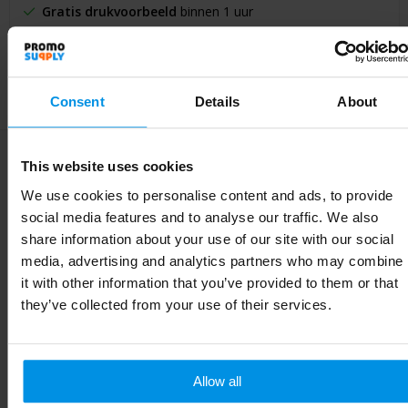
Gratis drukvoorbeeld
binnen 1 uur
Logo uploaden
in de volgende stap
Betalen op rekening
binnen 14 dagen
100% tevredenheid
, kwaliteit boven kwantiteit
Consent
Details
About
This website uses cookies
We use cookies to personalise content and ads, to provide
Specificaties
social media features and to analyse our traffic. We also
share information about your use of our site with our social
media, advertising and analytics partners who may combine
Specificaties
it with other information that you’ve provided to them or that
they’ve collected from your use of their services.
Inhoud
8.925
Materiaal
Kunststof
Allow all
Maat
# Geen maat