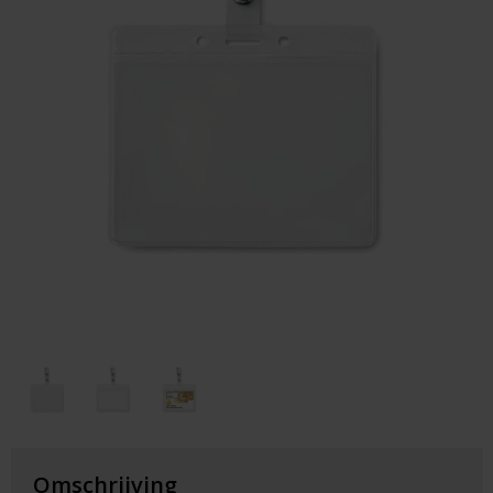
Huis & Lifestyle
Outdoor & Vrije Tijd
Auto & Veiligheid
Gezondheid & Verzorging
Paraplu's
Cadeaubonnen
Omschrijving