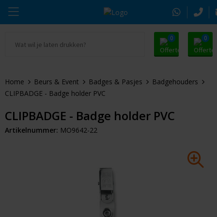
0
0
Ga naar Promosnoepje.nl
Parker
Kantoorartikelen
Oranje artikelen
Home
Beurs & Event
Badges & Pasjes
Badgehouders
Alle promosnoepje
Thule
Drinkwaren
Zomer
CLIPBADGE - Badge holder PVC
Moleskine
Kleding & Textiel
Pasen
CLIPBADGE - Badge holder PVC
Artikelnummer:
MO9642-22
Alle merken
Tassen & Reizen
Kerst
Elektronica & Gadgets
Eindejaarsgeschenken
Alle geefmomenten
Beurs & Event
Sleutelhangers & Tools