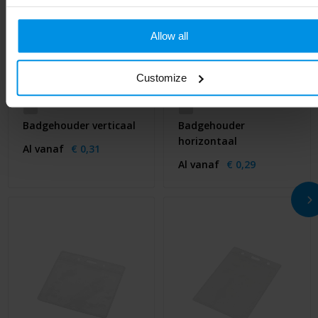
Allow all
Customize
Badgehouder verticaal
Badgehouder
horizontaal
Al vanaf
€ 0,31
Al vanaf
€ 0,29