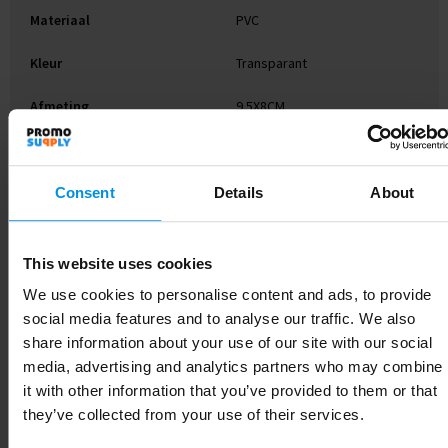
Materiaal
PVC
Kleur
Transparant
Afmeting
9.5X8CM
Breedte
8 cm
Lengte
9.5 cm
Consent
Details
About
This website uses cookies
Gerelateerde producten
We use cookies to personalise content and ads, to provide
social media features and to analyse our traffic. We also
share information about your use of our site with our social
media, advertising and analytics partners who may combine
it with other information that you’ve provided to them or that
they’ve collected from your use of their services.