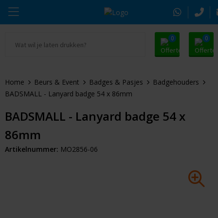
0
0
Ga naar Promosnoepje.nl
Parker
Kantoorartikelen
Oranje artikelen
Home
Beurs & Event
Badges & Pasjes
Badgehouders
Alle promosnoepje
Thule
Drinkwaren
Zomer
BADSMALL - Lanyard badge 54 x 86mm
Moleskine
Kleding & Textiel
Pasen
BADSMALL - Lanyard badge 54 x
86mm
Alle merken
Tassen & Reizen
Kerst
Artikelnummer:
MO2856-06
Elektronica & Gadgets
Eindejaarsgeschenken
Alle geefmomenten
Beurs & Event
Sleutelhangers & Tools