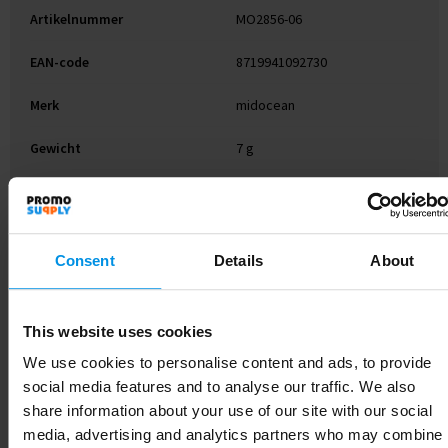
Artikelnummer
MO2856-06
EAN-code
8719941092730
Merk
midocean
Gewicht
7 g
Materiaal
PVC
Kleur
Wit
Consent
Details
About
Breedte
5.4 cm
Lengte
8.6 cm
This website uses cookies
We use cookies to personalise content and ads, to provide
social media features and to analyse our traffic. We also
share information about your use of our site with our social
Gerelateerde producten
media, advertising and analytics partners who may combine