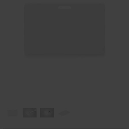
Huis & Lifestyle
Outdoor & Vrije Tijd
Auto & Veiligheid
Gezondheid & Verzorging
Paraplu's
Cadeaubonnen