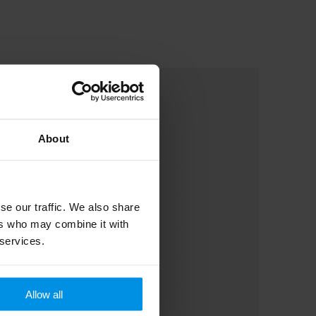
About
se our traffic. We also share
ers who may combine it with
 services.
Allow all