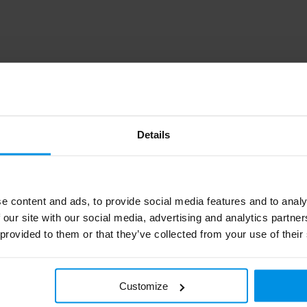
0.015
Details
MO2974-06
8719941092754
e content and ads, to provide social media features and to analy
midocean
 our site with our social media, advertising and analytics partn
 provided to them or that they’ve collected from your use of their
13 g
PVC
Customize
Wit