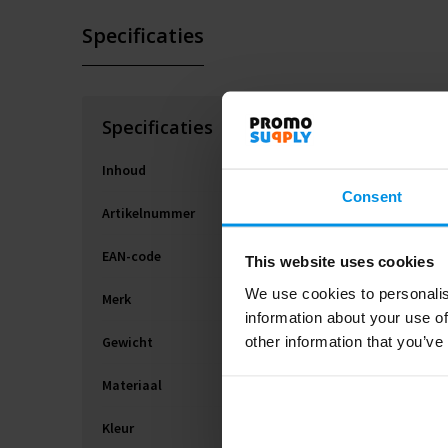
Specificaties
Specificaties
Inhoud
Consent
Artikelnummer
EAN-code
This website uses cookies
We use cookies to personalis
Merk
information about your use of
other information that you’ve
Gewicht
Materiaal
Kleur