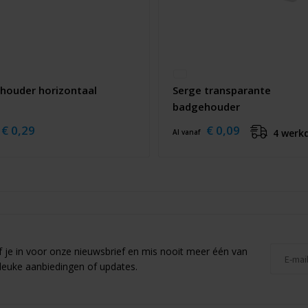
houder horizontaal
Serge transparante
badgehouder
€ 0,29
€ 0,09
4 werk
Al vanaf
jf je in voor onze nieuwsbrief en mis nooit meer één van
leuke aanbiedingen of updates.