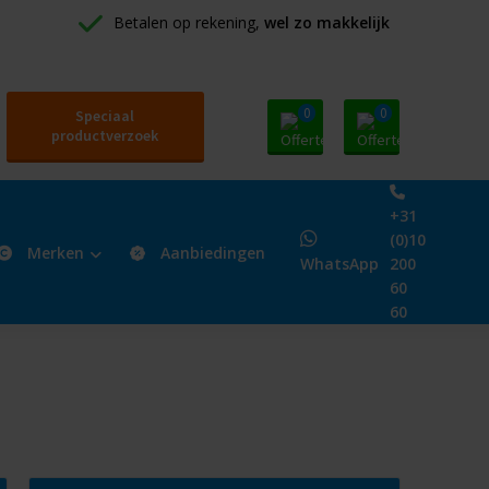
Betalen op rekening, 
wel zo makkelijk
0
0
Speciaal
productverzoek
+31
(0)10
Merken
Aanbiedingen
WhatsApp
200
60
60