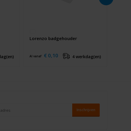
Lorenzo badgehouder
€ 0,10
dag(en)
4 werkdag(en)
Al vanaf