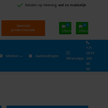
Betalen op rekening, 
wel zo makkelijk
0
0
Speciaal
productverzoek
+31
(0)10
Merken
Aanbiedingen
WhatsApp
200
60
60