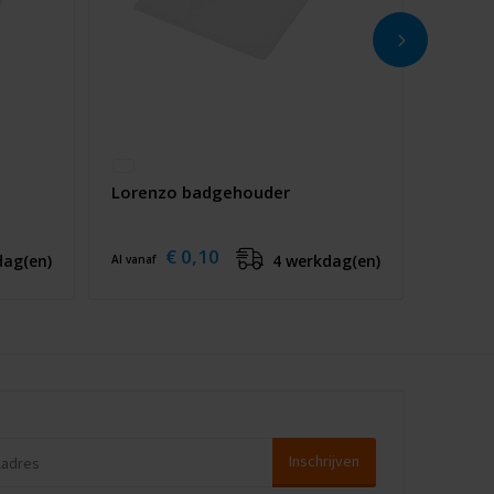
Lorenzo badgehouder
€ 0,10
dag(en)
4 werkdag(en)
Al vanaf