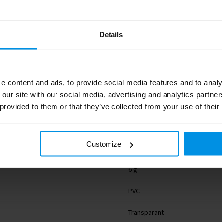
Details
e content and ads, to provide social media features and to analy
0.008
 our site with our social media, advertising and analytics partn
MO8600-22
 provided to them or that they’ve collected from your use of their
8719941023260
Customize
midocean
6 g
PVC
Transparant