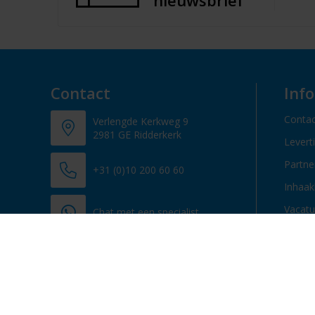
nieuwsbrief
Contact
Inf
Contac
Verlengde Kerkweg 9
2981 GE Ridderkerk
Levert
Partn
+31 (0)10 200 60 60
Inhaak
Vacatu
Chat met een specialist
info@promosupply.nl
Contacteer ons