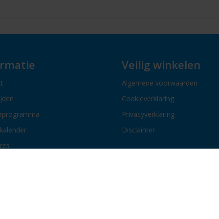
ormatie
Veilig winkelen
t
Algemene voorwaarden
ijden
Cookieverklaring
erprogramma
Privacyverklaring
kalender
Disclaimer
res