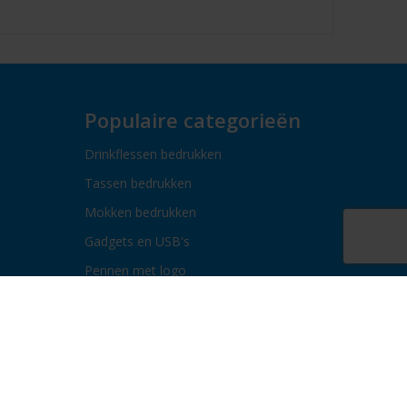
Populaire categorieën
Drinkflessen bedrukken
Tassen bedrukken
Mokken bedrukken
Gadgets en USB's
Pennen met logo
Paraplu's bedrukken
Bidons bedrukken