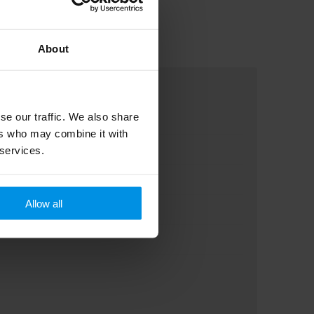
About
se our traffic. We also share
ers who may combine it with
 services.
Allow all