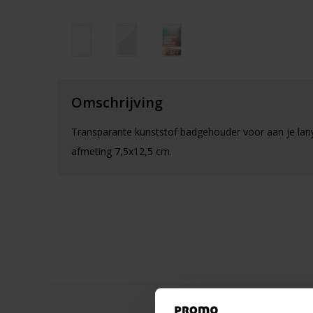
Omschrijving
Transparante kunststof badgehouder voor aan je lan
afmeting 7,5x12,5 cm.