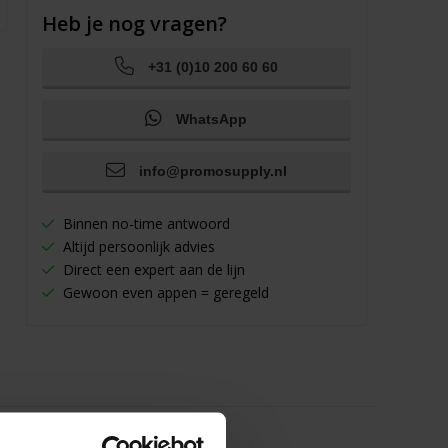
Heb je nog vragen?
+31 (0)10 200 60 60
WhatsApp
info@promosupply.nl
Binnen no-time antwoord
Altijd persoonlijk advies
Direct een expert aan de lijn
Gewoon even appen = geregeld