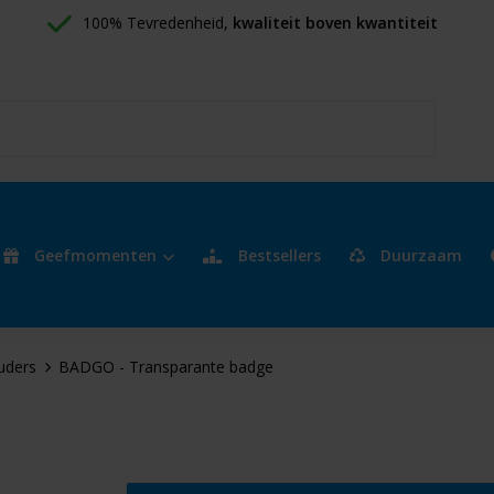
100% Tevredenheid, 
kwaliteit boven kwantiteit
Geefmomenten
Bestsellers
Duurzaam
uders
BADGO - Transparante badge