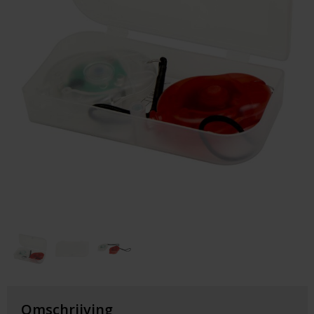
Huis & Lifestyle
Outdoor & Vrije Tijd
Auto & Veiligheid
Gezondheid & Verzorging
Paraplu's
Cadeaubonnen
Omschrijving