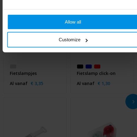
Allow all
Customize
Fietslampjes
Fietslamp click-on
Al vanaf
€ 3,35
Al vanaf
€ 1,30