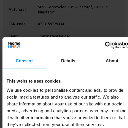
50% Gerecycled ABS-kunststof, 50% PP-
Materiaal
kunststof
EAN-code
8713159729334
Kleur
Transparant helder
Hoogte
2.1 cm
Breedte
4.5 cm
Consent
Details
About
Lengte
9.4 cm
This website uses cookies
We use cookies to personalise content and ads, to provide
social media features and to analyse our traffic. We also
Gerelateerde producten
share information about your use of our site with our social
media, advertising and analytics partners who may combine
it with other information that you’ve provided to them or that
they’ve collected from your use of their services.