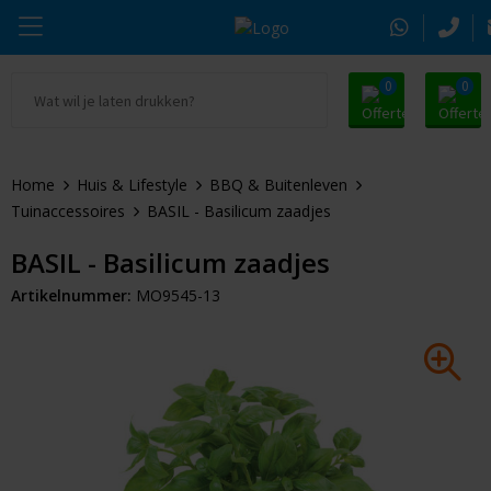
0
0
Ga naar Promosnoepje.nl
Parker
Kantoorartikelen
Oranje artikelen
Home
Huis & Lifestyle
BBQ & Buitenleven
Alle promosnoepje
Thule
Drinkwaren
Zomer
Tuinaccessoires
BASIL - Basilicum zaadjes
Moleskine
Kleding & Textiel
Pasen
BASIL - Basilicum zaadjes
Artikelnummer:
MO9545-13
Alle merken
Tassen & Reizen
Kerst
Elektronica & Gadgets
Eindejaarsgeschenken
Alle geefmomenten
Beurs & Event
Sleutelhangers & Tools