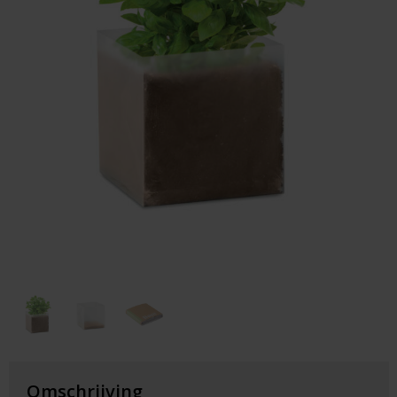
Huis & Lifestyle
Outdoor & Vrije Tijd
Auto & Veiligheid
Gezondheid & Verzorging
Paraplu's
Cadeaubonnen
Omschrijving