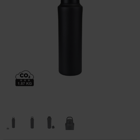
Huis & Lifestyle
Outdoor & Vrije Tijd
Auto & Veiligheid
Gezondheid & Verzorging
Paraplu's
Cadeaubonnen