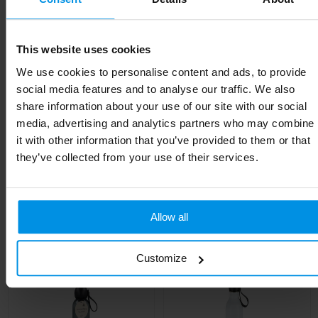
Diameter
7.5 cm
EAN-code
8714612178300
This website uses cookies
Kleur
zwart
We use cookies to personalise content and ads, to provide
social media features and to analyse our traffic. We also
Afmeting
27.6 x ø 7.5 cm
share information about your use of our site with our social
media, advertising and analytics partners who may combine
Hoogte
27.6 cm
it with other information that you’ve provided to them or that
they’ve collected from your use of their services.
Gerelateerde producten
Allow all
Customize