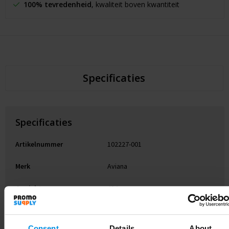
100% tevredenheid
, kwaliteit boven kwantiteit
Specificaties
Specificaties
Artikelnummer
102227-001
Merk
Aviana
Gewicht
424 g
Materiaal
Gerecycled RVS, PP
Consent
Details
About