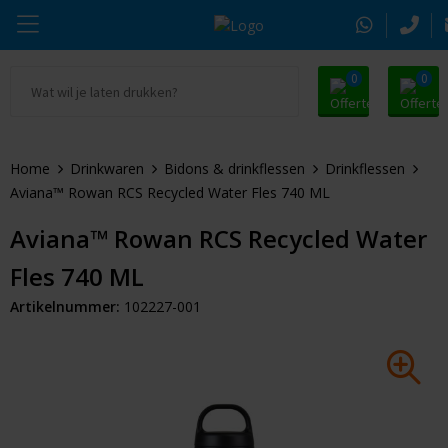
0
0
Ga naar Promosnoepje.nl
Parker
Kantoorartikelen
Oranje artikelen
Home
Drinkwaren
Bidons & drinkflessen
Drinkflessen
Alle promosnoepje
Thule
Drinkwaren
Zomer
Aviana™ Rowan RCS Recycled Water Fles 740 ML
Moleskine
Kleding & Textiel
Pasen
Aviana™ Rowan RCS Recycled Water
Fles 740 ML
Alle merken
Tassen & Reizen
Kerst
Artikelnummer:
102227-001
Elektronica & Gadgets
Eindejaarsgeschenken
Alle geefmomenten
Beurs & Event
Sleutelhangers & Tools