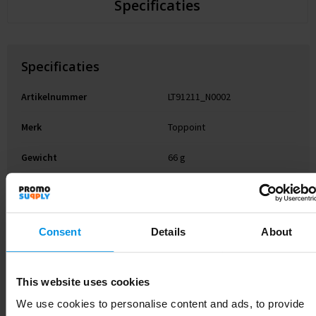
Specificaties
Specificaties
Artikelnummer
LT91211_N0002
Merk
Toppoint
Gewicht
66 g
Materiaal
ABS, Metal
Kleur
Zwart
Consent
Details
About
Hoogte
2 cm
Breedte
3.5 cm
This website uses cookies
We use cookies to personalise content and ads, to provide
Lengte
18 cm