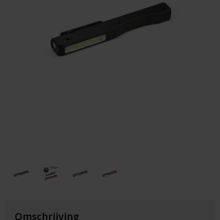
Huis & Lifestyle
Outdoor & Vrije Tijd
Auto & Veiligheid
Gezondheid & Verzorging
Paraplu's
Cadeaubonnen
Omschrijving