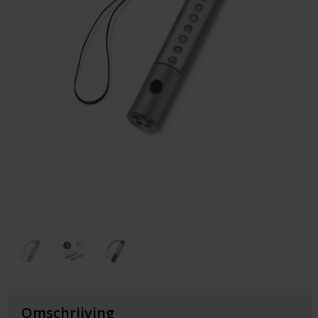
Huis & Lifestyle
Outdoor & Vrije Tijd
Auto & Veiligheid
Gezondheid & Verzorging
Paraplu's
Cadeaubonnen
Omschrijving