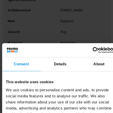
Artikelnummer
LT90997_N0005
Merk
Toppoint
Gewicht
78 g
Materiaal
Aluminium
Diameter
3 cm
Consent
Details
About
Kleur
Zilver
Lengte
14 cm
This website uses cookies
We use cookies to personalise content and ads, to provide
social media features and to analyse our traffic. We also
Gerelateerde producten
share information about your use of our site with our social
media, advertising and analytics partners who may combine