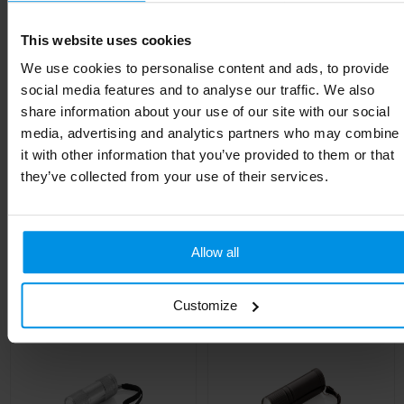
Kleur
Zwart
This website uses cookies
We use cookies to personalise content and ads, to provide
Hoogte
3.2 cm
social media features and to analyse our traffic. We also
Breedte
4.5 cm
share information about your use of our site with our social
media, advertising and analytics partners who may combine
Lengte
12.4 cm
it with other information that you’ve provided to them or that
they’ve collected from your use of their services.
Gerelateerde producten
Allow all
Customize