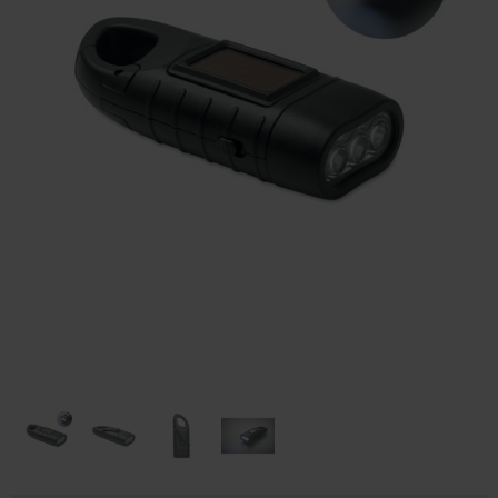
Huis & Lifestyle
Outdoor & Vrije Tijd
Auto & Veiligheid
Gezondheid & Verzorging
Paraplu's
Cadeaubonnen