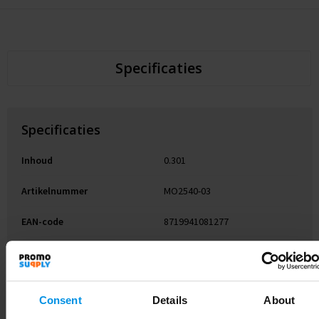
Specificaties
Specificaties
Inhoud
0.301
Artikelnummer
MO2540-03
EAN-code
8719941081277
Merk
midocean
Gewicht
110 g
Consent
Details
About
Materiaal
Gerecycled ABS