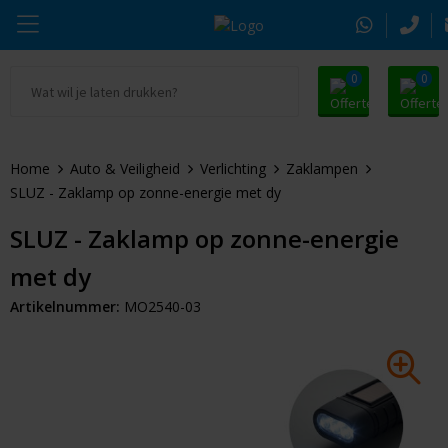
0
0
Ga naar Promosnoepje.nl
Parker
Kantoorartikelen
Oranje artikelen
Home
Auto & Veiligheid
Verlichting
Zaklampen
Alle promosnoepje
Thule
Drinkwaren
Zomer
SLUZ - Zaklamp op zonne-energie met dy
Moleskine
Kleding & Textiel
Pasen
SLUZ - Zaklamp op zonne-energie
met dy
Alle merken
Tassen & Reizen
Kerst
Artikelnummer:
MO2540-03
Elektronica & Gadgets
Eindejaarsgeschenken
Alle geefmomenten
Beurs & Event
Sleutelhangers & Tools