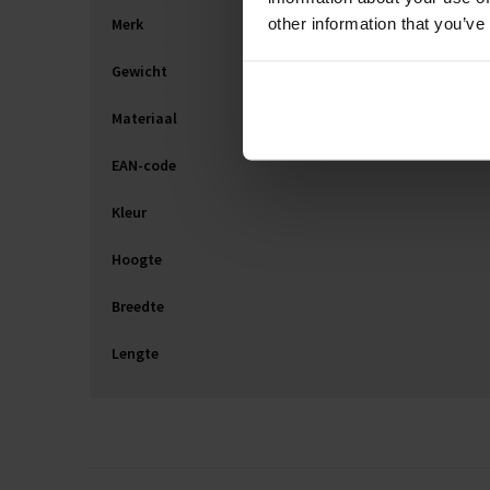
other information that you’ve
Merk
Gewicht
Materiaal
EAN-code
Kleur
Hoogte
Breedte
Lengte