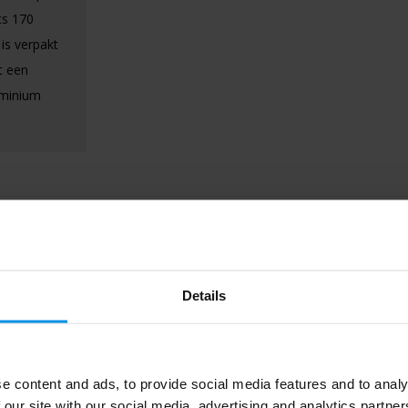
ts 170
is verpakt
t een
uminium
Details
e content and ads, to provide social media features and to analy
10460290
 our site with our social media, advertising and analytics partn