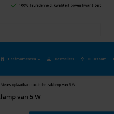
100% Tevredenheid, 
kwaliteit boven kwantiteit
Geefmomenten
Bestsellers
Duurzaam
Mears oplaadbare tactische zaklamp van 5 W
klamp van 5 W