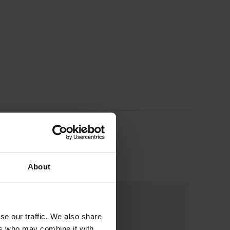
About
se our traffic. We also share
ers who may combine it with