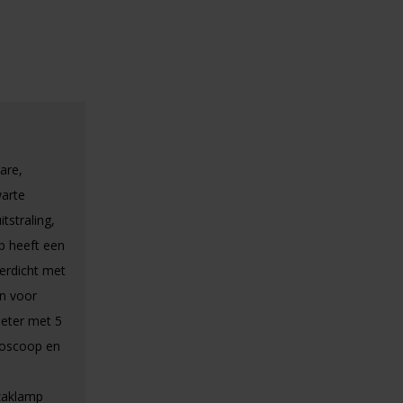
are,
warte
tstraling,
p heeft een
erdicht met
en voor
meter met 5
boscoop en
 zaklamp