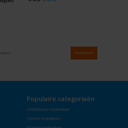
dag(en)
Al vanaf
Populaire categorieën
Drinkflessen bedrukken
Tassen bedrukken
Mokken bedrukken