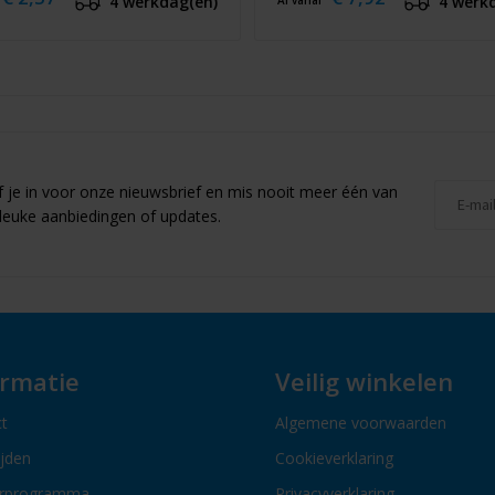
4 werkdag(en)
4 werk
Al vanaf
jf je in voor onze nieuwsbrief en mis nooit meer één van
leuke aanbiedingen of updates.
ormatie
Veilig winkelen
t
Algemene voorwaarden
ijden
Cookieverklaring
erprogramma
Privacyverklaring