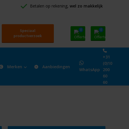
Betalen op rekening, 
wel zo makkelijk
0
0
Speciaal
productverzoek
+31
(0)10
Merken
Aanbiedingen
WhatsApp
200
60
60