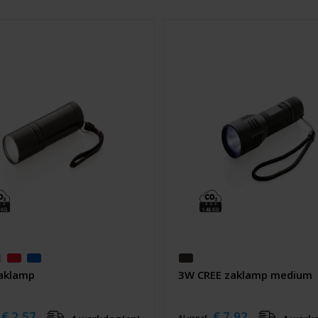
aklamp
3W CREE zaklamp medium
€ 2,57
€ 7,92