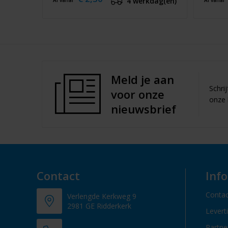
4 werkdag(en)
Al vanaf
Al vanaf
Meld je aan
Schri
voor onze
onze 
nieuwsbrief
Contact
Inf
Contac
Verlengde Kerkweg 9
2981 GE Ridderkerk
Levert
Partn