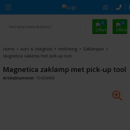
0
0
Ga naar Promosnoepje.nl
Parker
Kantoorartikelen
Oranje artikelen
Home
Auto & Veiligheid
Verlichting
Zaklampen
Alle promosnoepje
Thule
Drinkwaren
Zomer
Magnetica zaklamp met pick-up tool
Moleskine
Kleding & Textiel
Pasen
Magnetica zaklamp met pick-up tool
Artikelnummer:
10424400
Alle merken
Tassen & Reizen
Kerst
Elektronica & Gadgets
Eindejaarsgeschenken
Alle geefmomenten
Beurs & Event
Sleutelhangers & Tools