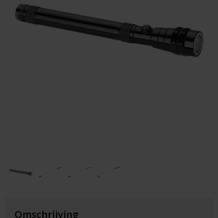
Huis & Lifestyle
Outdoor & Vrije Tijd
Auto & Veiligheid
Gezondheid & Verzorging
Paraplu's
Cadeaubonnen
Omschrijving