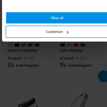
Allow all
Customize
Quattro zaklamp
COB zaklamp
Al vanaf
€ 2,30
Al vanaf
€ 2,57
4 werkdag(en)
4 werkdag(en)