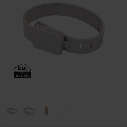
Huis & Lifestyle
Outdoor & Vrije Tijd
Auto & Veiligheid
Gezondheid & Verzorging
Paraplu's
Cadeaubonnen