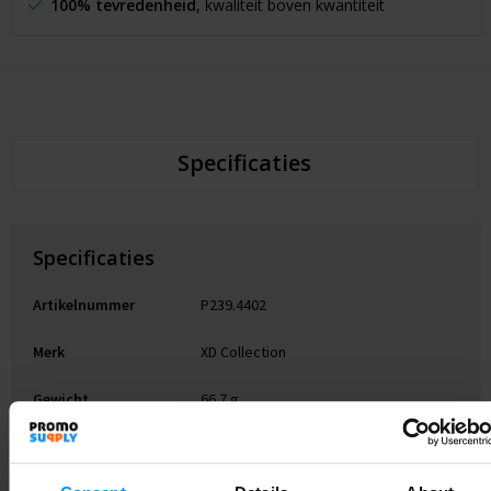
100% tevredenheid
, kwaliteit boven kwantiteit
Specificaties
Specificaties
Artikelnummer
P239.4402
Merk
XD Collection
Gewicht
66.7 g
Materiaal
Gerecycled ABS, Siliconen