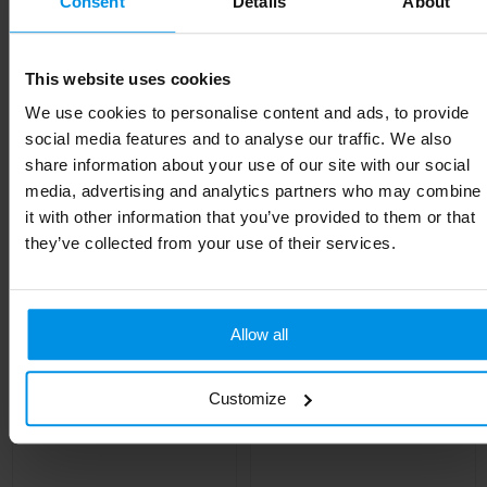
Consent
Details
About
EAN-code
8714612181102
Kleur
grijs
This website uses cookies
Afmeting
38.9 x 3.5 x 1.5 cm
We use cookies to personalise content and ads, to provide
social media features and to analyse our traffic. We also
Hoogte
1.5 cm
share information about your use of our site with our social
Breedte
3.5 cm
media, advertising and analytics partners who may combine
it with other information that you’ve provided to them or that
Lengte
38.9 cm
they’ve collected from your use of their services.
Allow all
Gerelateerde producten
Customize