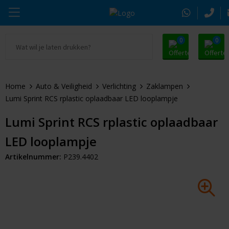
0
0
Ga naar Promosnoepje.nl
Parker
Kantoorartikelen
Oranje artikelen
Home
Auto & Veiligheid
Verlichting
Zaklampen
Alle promosnoepje
Thule
Drinkwaren
Zomer
Lumi Sprint RCS rplastic oplaadbaar LED looplampje
Moleskine
Kleding & Textiel
Pasen
Lumi Sprint RCS rplastic oplaadbaar
LED looplampje
Alle merken
Tassen & Reizen
Kerst
Artikelnummer:
P239.4402
Elektronica & Gadgets
Eindejaarsgeschenken
Alle geefmomenten
Beurs & Event
Sleutelhangers & Tools