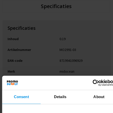
Specificaties
Specificaties
Inhoud
0.19
Artikelnummer
MO2991-03
EAN-code
8719941096929
Merk
midocean
Gewicht
68 g
Materiaal
Aluminium
Consent
Details
About
Kleur
Zwart