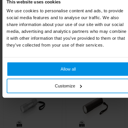
This website uses cookies
Hoogte
10 cm
We use cookies to personalise content and ads, to provide
Breedte
2.5 cm
social media features and to analyse our traffic. We also
share information about your use of our site with our social
Lengte
2.5 cm
media, advertising and analytics partners who may combine
it with other information that you’ve provided to them or that
they’ve collected from your use of their services.
Gerelateerde producten
Allow all
Customize