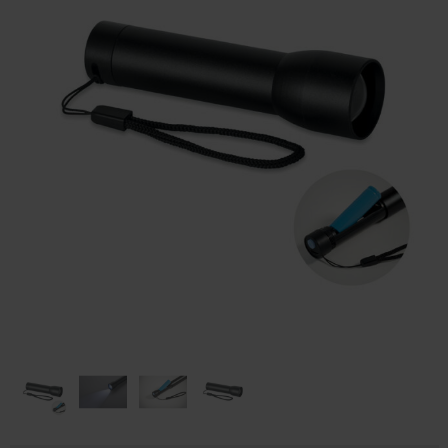
Huis & Lifestyle
Outdoor & Vrije Tijd
Auto & Veiligheid
Gezondheid & Verzorging
Paraplu's
Cadeaubonnen