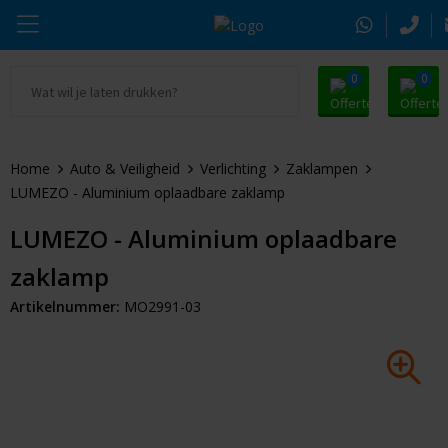
0
0
Ga naar Promosnoepje.nl
Parker
Kantoorartikelen
Oranje artikelen
Home
Auto & Veiligheid
Verlichting
Zaklampen
Alle promosnoepje
Thule
Drinkwaren
Zomer
LUMEZO - Aluminium oplaadbare zaklamp
Moleskine
Kleding & Textiel
Pasen
LUMEZO - Aluminium oplaadbare
zaklamp
Alle merken
Tassen & Reizen
Kerst
Artikelnummer:
MO2991-03
Elektronica & Gadgets
Eindejaarsgeschenken
Alle geefmomenten
Beurs & Event
Sleutelhangers & Tools